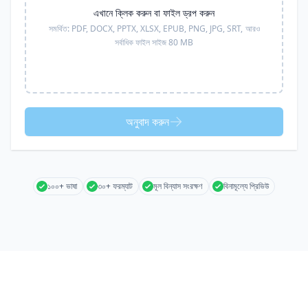
এখানে ক্লিক করুন বা ফাইল ড্রপ করুন
সমর্থিত:
PDF, DOCX, PPTX, XLSX, EPUB, PNG, JPG, SRT,
আরও
সর্বাধিক ফাইল সাইজ 80 MB
অনুবাদ করুন
১০০+ ভাষা
৩০+ ফরম্যাট
মূল বিন্যাস সংরক্ষণ
বিনামূল্যে প্রিভিউ