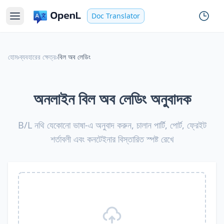
Doc Translator
হোম
›
ব্যবহারের ক্ষেত্র
›
বিল অব লেডিং
অনলাইন বিল অব লেডিং অনুবাদক
B/L নথি যেকোনো ভাষা-এ অনুবাদ করুন, চালান পার্টি, পোর্ট, ফ্রেইট
শর্তাবলী এবং কনটেইনার বিস্তারিত স্পষ্ট রেখে