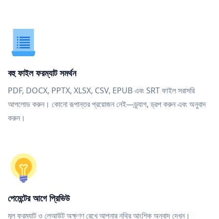
বহু ফাইল ফরম্যাট সমর্থন
PDF, DOCX, PPTX, XLSX, CSV, EPUB এবং SRT ফাইল সরাসরি
আপলোড করুন। কোনো রূপান্তর প্রয়োজন নেই—ড্র্যাগ, ড্রপ করুন এবং অনুবাদ
করুন।
পেমেন্টের আগে প্রিভিউ
মূল ফরম্যাট ও লেআউট অক্ষুণ্ণ রেখে আপনার নথির আংশিক অনুবাদ দেখুন।