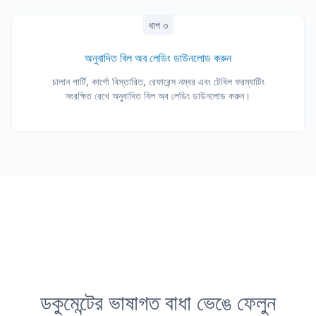
ধাপ ৩
অনুবাদিত বিল অব লেডিং ডাউনলোড করুন
চালান পার্টি, কার্গো বিস্তারিত, রেফারেন্স নম্বর এবং টেবিল ফরম্যাটিং
সংরক্ষিত রেখে অনুবাদিত বিল অব লেডিং ডাউনলোড করুন।
ডকুমেন্টের ভাষাগত বাধা ভেঙে ফেলুন