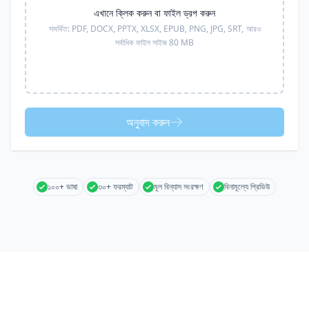
এখানে ক্লিক করুন বা ফাইল ড্রপ করুন
সমর্থিত:
PDF, DOCX, PPTX, XLSX, EPUB, PNG, JPG, SRT,
আরও
সর্বাধিক ফাইল সাইজ 80 MB
অনুবাদ করুন
১০০+ ভাষা
৩০+ ফরম্যাট
মূল বিন্যাস সংরক্ষণ
বিনামূল্যে প্রিভিউ