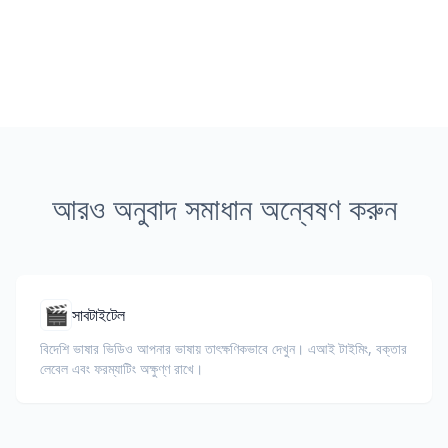
আরও অনুবাদ সমাধান অন্বেষণ করুন
🎬
সাবটাইটেল
বিদেশি ভাষার ভিডিও আপনার ভাষায় তাৎক্ষণিকভাবে দেখুন। এআই টাইমিং, বক্তার
লেবেল এবং ফরম্যাটিং অক্ষুণ্ণ রাখে।