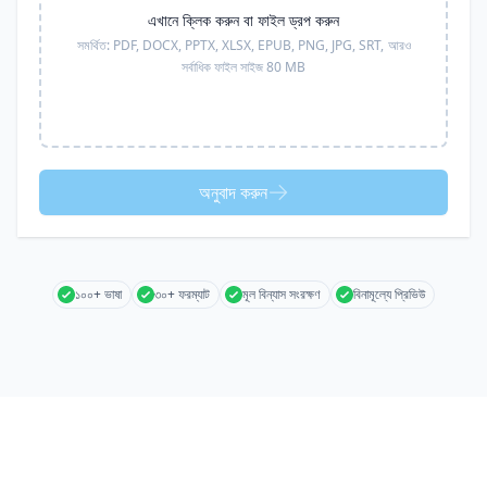
এখানে ক্লিক করুন বা ফাইল ড্রপ করুন
সমর্থিত:
PDF, DOCX, PPTX, XLSX, EPUB, PNG, JPG, SRT,
আরও
সর্বাধিক ফাইল সাইজ 80 MB
অনুবাদ করুন
১০০+ ভাষা
৩০+ ফরম্যাট
মূল বিন্যাস সংরক্ষণ
বিনামূল্যে প্রিভিউ