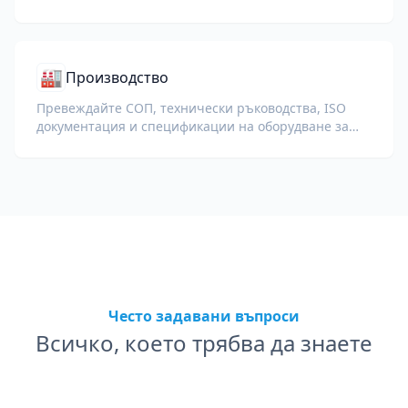
разработчици, като запазвате кодовите фрагменти,
форматирането и техническата терминология.
🏭
Производство
Превеждайте СОП, технически ръководства, ISO
документация и спецификации на оборудване за
глобални заводи и вериги за доставки.
Често задавани въпроси
Всичко, което трябва да знаете