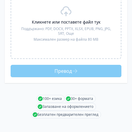
Кликнете или поставете файл тук
Поддържано:
PDF, DOCX, PPTX, XLSX, EPUB, PNG, JPG,
SRT,
Още
Максимален размер на файла 80 MB
Превод
100+ езика
30+ формата
Запазване на оформлението
Безплатен предварителен преглед