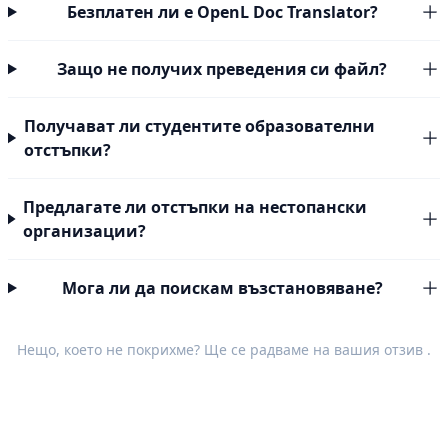
Безплатен ли е OpenL Doc Translator?
Защо не получих преведения си файл?
Получават ли студентите образователни
отстъпки?
Предлагате ли отстъпки на нестопански
организации?
Мога ли да поискам възстановяване?
Нещо, което не покрихме? Ще се радваме на вашия
отзив
.