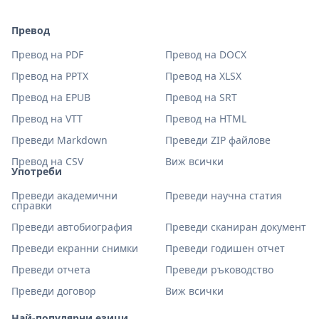
Превод
Превод на PDF
Превод на DOCX
Превод на PPTX
Превод на XLSX
Превод на EPUB
Превод на SRT
Превод на VTT
Превод на HTML
Преведи Markdown
Преведи ZIP файлове
Превод на CSV
Виж всички
Употреби
Преведи академични
Преведи научна статия
справки
Преведи автобиография
Преведи сканиран документ
Преведи екранни снимки
Преведи годишен отчет
Преведи отчета
Преведи ръководство
Преведи договор
Виж всички
Най-популярни езици