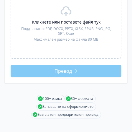
Кликнете или поставете файл тук
Поддържано:
PDF, DOCX, PPTX, XLSX, EPUB, PNG, JPG,
SRT,
Още
Максимален размер на файла 80 MB
Превод
100+ езика
30+ формата
Запазване на оформлението
Безплатен предварителен преглед