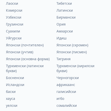
Лаоски
Тибетски
Кхмерски
Латински
Узбекски
Бирмански
Грузински
Ория
Суахили
Амхарски
Уйгурски
Идиш
Японски (почтителен)
Японски (скромен)
Японски (учтив)
Японски (писмен)
Японски (основна форма)
Тигриня
Туркменски (латински
Туркменски (кирилски
букви)
букви)
Босненски
Черногорски
Исландски
африкаанс
баски
галисийски
хауса
игбо
уелски
сомалийски