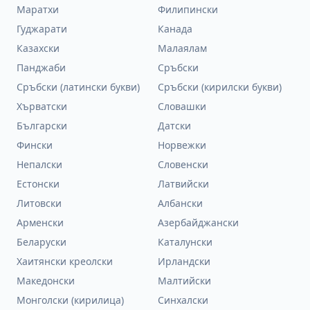
Маратхи
Филипински
Гуджарати
Канада
Казахски
Малаялам
Панджаби
Сръбски
Сръбски (латински букви)
Сръбски (кирилски букви)
Хърватски
Словашки
Български
Датски
Фински
Норвежки
Непалски
Словенски
Естонски
Латвийски
Литовски
Албански
Арменски
Азербайджански
Беларуски
Каталунски
Хаитянски креолски
Ирландски
Македонски
Малтийски
Монголски (кирилица)
Синхалски