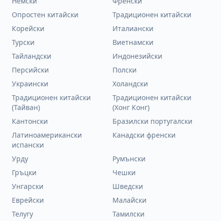
Немски
Френски
Опростен китайски
Традиционен китайски
Корейски
Италиански
Турски
Виетнамски
Тайландски
Индонезийски
Персийски
Полски
Украински
Холандски
Традиционен китайски
Традиционен китайски
(Тайван)
(Хонг Конг)
Кантонски
Бразилски португалски
Латиноамерикански
Канадски френски
испански
Урду
Румънски
Гръцки
Чешки
Унгарски
Шведски
Еврейски
Малайски
Телугу
Тамилски