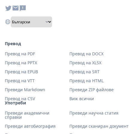
Превод
Превод на PDF
Превод на DOCX
Превод на PPTX
Превод на XLSX
Превод на EPUB
Превод на SRT
Превод на VTT
Превод на HTML
Преведи Markdown
Преведи ZIP файлове
Превод на CSV
Виж всички
Употреби
Преведи академични
Преведи научна статия
справки
Преведи автобиография
Преведи сканиран документ