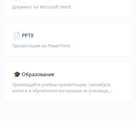
Документ на Microsoft Word
📄
PPTX
Презентация на PowerPoint
🎓
Образование
Превеждайте учебни презентации, силлабуси,
изпити и обучителни материали за училища,
университети и корпоративни обучителни
програми.