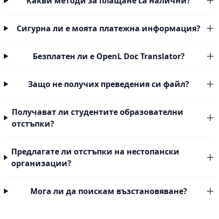
Какви методи за плащане са налични?
Сигурна ли е моята платежна информация?
Безплатен ли е OpenL Doc Translator?
Защо не получих преведения си файл?
Получават ли студентите образователни
отстъпки?
Предлагате ли отстъпки на нестопански
организации?
Мога ли да поискам възстановяване?