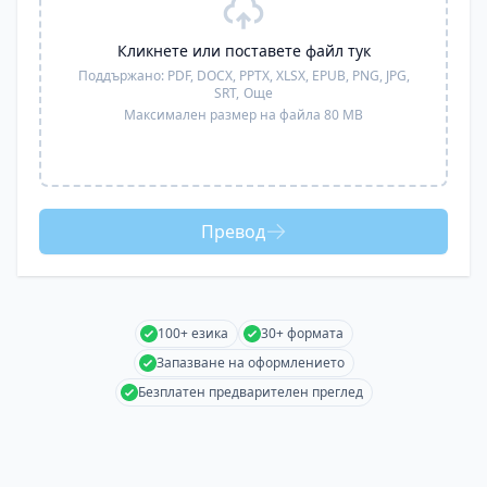
Кликнете или поставете файл тук
Поддържано:
PDF, DOCX, PPTX, XLSX, EPUB, PNG, JPG,
SRT,
Още
Максимален размер на файла 80 MB
Превод
100+ езика
30+ формата
Запазване на оформлението
Безплатен предварителен преглед