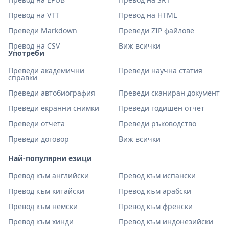
Превод на VTT
Превод на HTML
Преведи Markdown
Преведи ZIP файлове
Превод на CSV
Виж всички
Употреби
Преведи академични
Преведи научна статия
справки
Преведи автобиография
Преведи сканиран документ
Преведи екранни снимки
Преведи годишен отчет
Преведи отчета
Преведи ръководство
Преведи договор
Виж всички
Най-популярни езици
Превод към английски
Превод към испански
Превод към китайски
Превод към арабски
Превод към немски
Превод към френски
Превод към хинди
Превод към индонезийски