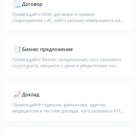
📃
Договор
Превеждайте NDA, договори и правни
споразумения с AI, който запазва номерацията на
клаузите, дефинираните термини и блоковете за
подписи.
📑
Бизнес предложение
Превеждайте бизнес предложения, като запазвате
структурата, секциите с цени и убедителния тон.
📈
Доклад
Превеждайте годишни, финансови, одитни,
медицински и тестови доклади, като запазвате KPI,
терминология за съответствие, бележки на
рецензенти и доказателствени приложения.