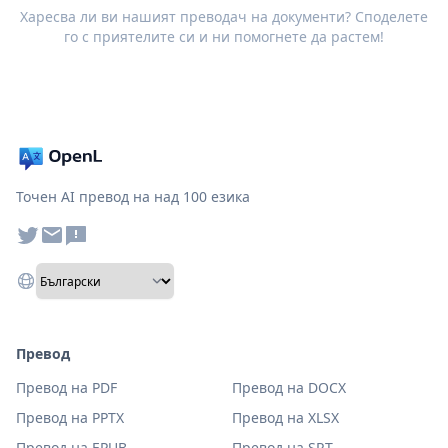
Харесва ли ви нашият преводач на документи? Споделете
го с приятелите си и ни помогнете да растем!
Точен AI превод на над 100 езика
Превод
Превод на PDF
Превод на DOCX
Превод на PPTX
Превод на XLSX
Превод на EPUB
Превод на SRT