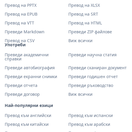
Превод на PPTX
Превод на XLSX
Превод на EPUB
Превод на SRT
Превод на VTT
Превод на HTML
Преведи Markdown
Преведи ZIP файлове
Превод на CSV
Виж всички
Употреби
Преведи академични
Преведи научна статия
справки
Преведи автобиография
Преведи сканиран документ
Преведи екранни снимки
Преведи годишен отчет
Преведи отчета
Преведи ръководство
Преведи договор
Виж всички
Най-популярни езици
Превод към английски
Превод към испански
Превод към китайски
Превод към арабски