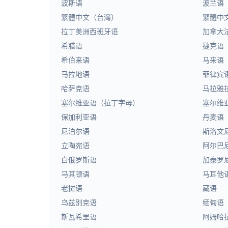
波斯语
波兰语
繁體中文（台灣）
繁體中
拉丁美洲西班牙语
加拿大
希腊语
捷克语
希伯来语
马来语
马拉地语
菲律宾
哈萨克语
马拉雅
塞尔维亚语（拉丁字母）
塞尔维
保加利亚语
丹麦语
尼泊尔语
斯洛文
立陶宛语
阿尔巴
白俄罗斯语
加泰罗
马其顿语
马耳他
老挝语
藏语
乌兹别克语
缅甸语
斯瓦希里语
阿姆哈