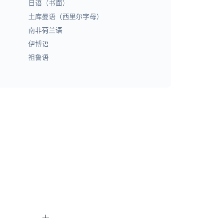
日语（书面）
土库曼语（西里尔字母）
南非荷兰语
伊博语
祖鲁语