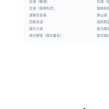
日语（敬语）
日语（
日语（简体形式）
提格利
波斯尼亚语
黑山语
巴斯克语
加利西
威尔士语
索马里
库尔德语（库尔曼吉）
库尔德