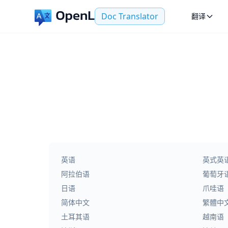
Doc Translator
翻译
英语
英式英
阿拉伯语
葡萄牙
日语
爪哇语
简体中文
繁體中
土耳其语
越南语