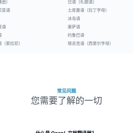
谦逊）
日语（礼貌语）
尼亚语
土库曼语（拉丁字母）
冰岛语
亚语
豪萨语
语
约鲁巴语
语（索拉尼）
塔吉克语（西里尔字母）
常见问题
您需要了解的一切