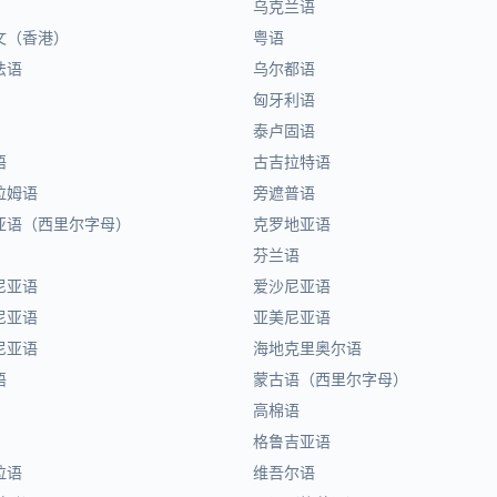
乌克兰语
文（香港）
粤语
法语
乌尔都语
匈牙利语
泰卢固语
语
古吉拉特语
拉姆语
旁遮普语
亚语（西里尔字母）
克罗地亚语
芬兰语
尼亚语
爱沙尼亚语
尼亚语
亚美尼亚语
尼亚语
海地克里奥尔语
语
蒙古语（西里尔字母）
高棉语
格鲁吉亚语
拉语
维吾尔语