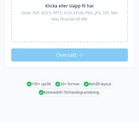
Klicka eller släpp fil här
Stöds:
PDF, DOCX, PPTX, XLSX, EPUB, PNG, JPG, SRT,
Mer
Max filstorlek 80 MB
Översätt
100+ språk
30+ format
Behåll layout
Kostnadsfri förhandsgranskning