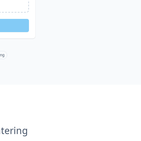
ing
tering