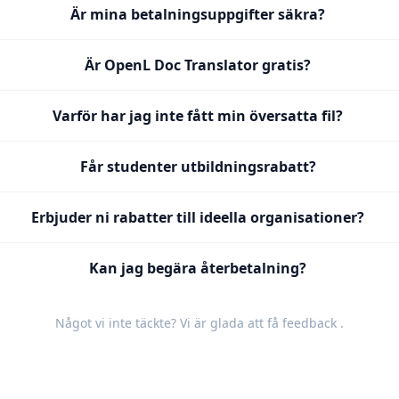
Är mina betalningsuppgifter säkra?
Är OpenL Doc Translator gratis?
Varför har jag inte fått min översatta fil?
Får studenter utbildningsrabatt?
Erbjuder ni rabatter till ideella organisationer?
Kan jag begära återbetalning?
Något vi inte täckte? Vi är glada att få
feedback
.