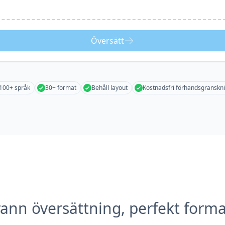
Översätt
100+ språk
30+ format
Behåll layout
Kostnadsfri förhandsgranskn
ann översättning, perfekt forma