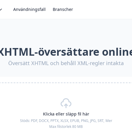
Användningsfall
Branscher
XHTML-översättare onlin
Översätt XHTML och behåll XML-regler intakta
Klicka eller släpp fil här
Stöds:
PDF, DOCX, PPTX, XLSX, EPUB, PNG, JPG, SRT,
Mer
Max filstorlek 80 MB