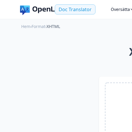
Doc Translator
Översätta
Hem
›
Format
›
XHTML