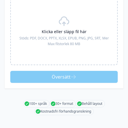
Klicka eller släpp fil här
Stöds:
PDF, DOCX, PPTX, XLSX, EPUB, PNG, JPG, SRT,
Mer
Max filstorlek 80 MB
Översätt
100+ språk
30+ format
Behåll layout
Kostnadsfri förhandsgranskning