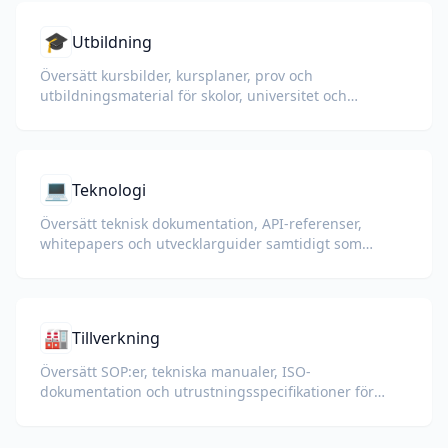
🎓
Utbildning
Översätt kursbilder, kursplaner, prov och
utbildningsmaterial för skolor, universitet och
företagsutbildningsprogram.
💻
Teknologi
Översätt teknisk dokumentation, API-referenser,
whitepapers och utvecklarguider samtidigt som
kodsnuttar, formatering och teknisk terminologi
bevaras.
🏭
Tillverkning
Översätt SOP:er, tekniska manualer, ISO-
dokumentation och utrustningsspecifikationer för
globala fabriker och leveranskedjor.