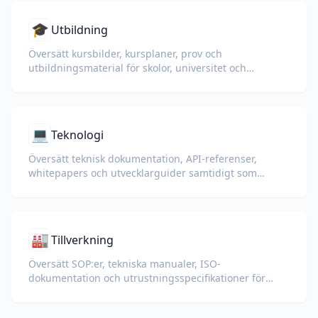
🎓
Utbildning
Översätt kursbilder, kursplaner, prov och
utbildningsmaterial för skolor, universitet och
företagsutbildningsprogram.
💻
Teknologi
Översätt teknisk dokumentation, API-referenser,
whitepapers och utvecklarguider samtidigt som
kodsnuttar, formatering och teknisk terminologi
bevaras.
🏭
Tillverkning
Översätt SOP:er, tekniska manualer, ISO-
dokumentation och utrustningsspecifikationer för
globala fabriker och leveranskedjor.