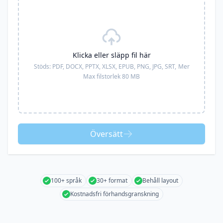
Klicka eller släpp fil här
Stöds:
PDF, DOCX, PPTX, XLSX, EPUB, PNG, JPG, SRT,
Mer
Max filstorlek 80 MB
Översätt
100+ språk
30+ format
Behåll layout
Kostnadsfri förhandsgranskning