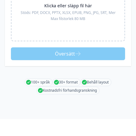
Klicka eller släpp fil här
Stöds:
PDF, DOCX, PPTX, XLSX, EPUB, PNG, JPG, SRT,
Mer
Max filstorlek 80 MB
Översätt
100+ språk
30+ format
Behåll layout
Kostnadsfri förhandsgranskning