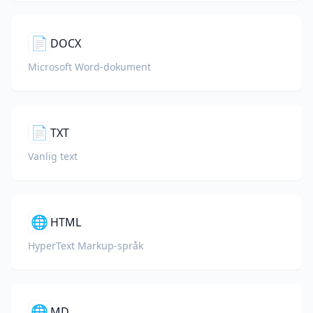
📄
DOCX
Microsoft Word-dokument
📄
TXT
Vanlig text
🌐
HTML
HyperText Markup-språk
🌐
MD