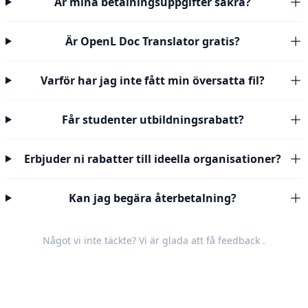
Är mina betalningsuppgifter säkra?
Är OpenL Doc Translator gratis?
Varför har jag inte fått min översatta fil?
Får studenter utbildningsrabatt?
Erbjuder ni rabatter till ideella organisationer?
Kan jag begära återbetalning?
Något vi inte täckte? Vi är glada att få
feedback
.