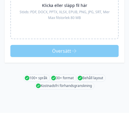
Klicka eller släpp fil här
Stöds:
PDF, DOCX, PPTX, XLSX, EPUB, PNG, JPG, SRT,
Mer
Max filstorlek 80 MB
Översätt
100+ språk
30+ format
Behåll layout
Kostnadsfri förhandsgranskning