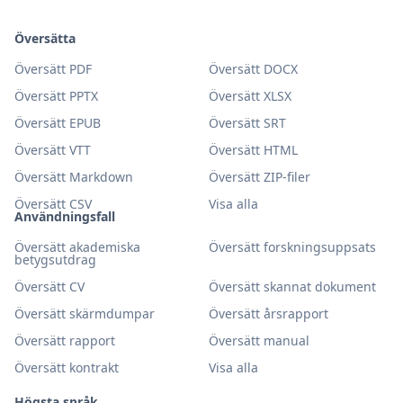
Översätta
Översätt PDF
Översätt DOCX
Översätt PPTX
Översätt XLSX
Översätt EPUB
Översätt SRT
Översätt VTT
Översätt HTML
Översätt Markdown
Översätt ZIP-filer
Översätt CSV
Visa alla
Användningsfall
Översätt akademiska
Översätt forskningsuppsats
betygsutdrag
Översätt CV
Översätt skannat dokument
Översätt skärmdumpar
Översätt årsrapport
Översätt rapport
Översätt manual
Översätt kontrakt
Visa alla
Högsta språk