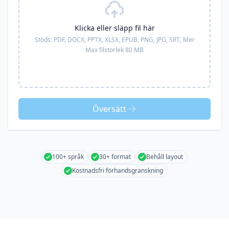
Klicka eller släpp fil här
Stöds:
PDF, DOCX, PPTX, XLSX, EPUB, PNG, JPG, SRT,
Mer
Max filstorlek 80 MB
Översätt
100+ språk
30+ format
Behåll layout
Kostnadsfri förhandsgranskning