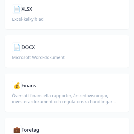
📄
XLSX
Excel-kalkylblad
📄
DOCX
Microsoft Word-dokument
💰
Finans
Översätt finansiella rapporter, årsredovisningar,
investerardokument och regulatoriska handlingar
med bevarande av siffror, tabeller och
efterlevnadsformatering.
💼
Företag