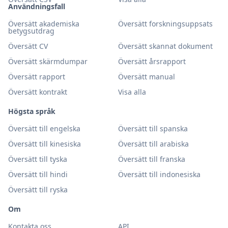
Användningsfall
Översätt akademiska
Översätt forskningsuppsats
betygsutdrag
Översätt CV
Översätt skannat dokument
Översätt skärmdumpar
Översätt årsrapport
Översätt rapport
Översätt manual
Översätt kontrakt
Visa alla
Högsta språk
Översätt till engelska
Översätt till spanska
Översätt till kinesiska
Översätt till arabiska
Översätt till tyska
Översätt till franska
Översätt till hindi
Översätt till indonesiska
Översätt till ryska
Om
Kontakta oss
API