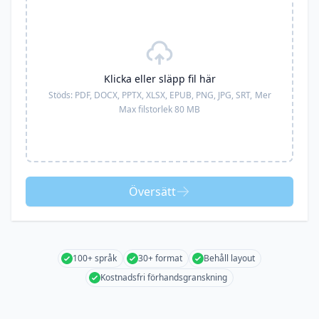
Klicka eller släpp fil här
Stöds:
PDF, DOCX, PPTX, XLSX, EPUB, PNG, JPG, SRT,
Mer
Max filstorlek 80 MB
Översätt
100+ språk
30+ format
Behåll layout
Kostnadsfri förhandsgranskning