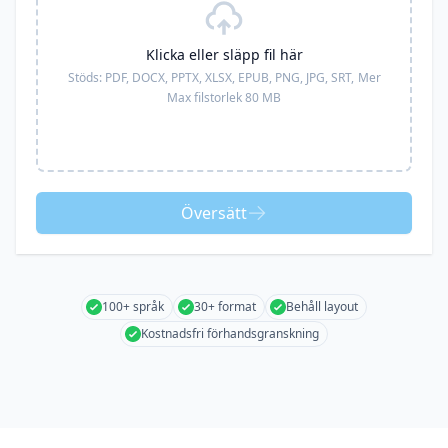
Klicka eller släpp fil här
Stöds:
PDF, DOCX, PPTX, XLSX, EPUB, PNG, JPG, SRT,
Mer
Max filstorlek 80 MB
Översätt
100+ språk
30+ format
Behåll layout
Kostnadsfri förhandsgranskning