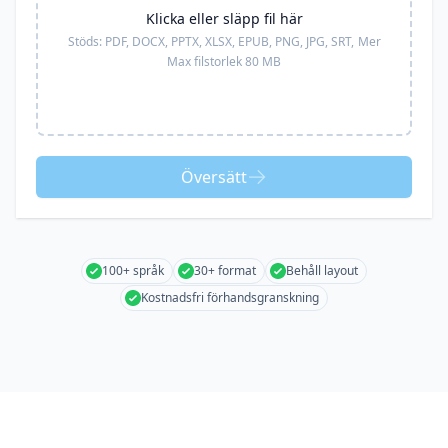
Klicka eller släpp fil här
Stöds:
PDF, DOCX, PPTX, XLSX, EPUB, PNG, JPG, SRT,
Mer
Max filstorlek 80 MB
Översätt
100+ språk
30+ format
Behåll layout
Kostnadsfri förhandsgranskning