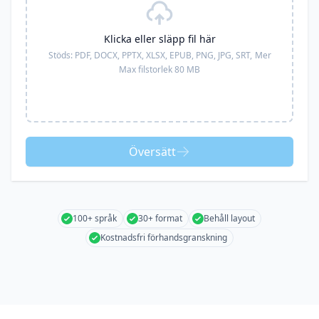
Klicka eller släpp fil här
Stöds:
PDF, DOCX, PPTX, XLSX, EPUB, PNG, JPG, SRT,
Mer
Max filstorlek 80 MB
Översätt
100+ språk
30+ format
Behåll layout
Kostnadsfri förhandsgranskning