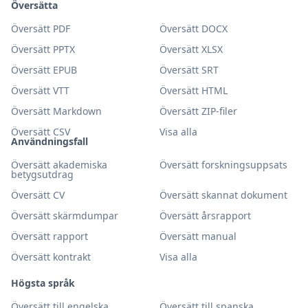
Översätta
Översätt PDF
Översätt DOCX
Översätt PPTX
Översätt XLSX
Översätt EPUB
Översätt SRT
Översätt VTT
Översätt HTML
Översätt Markdown
Översätt ZIP-filer
Översätt CSV
Visa alla
Användningsfall
Översätt akademiska
Översätt forskningsuppsats
betygsutdrag
Översätt CV
Översätt skannat dokument
Översätt skärmdumpar
Översätt årsrapport
Översätt rapport
Översätt manual
Översätt kontrakt
Visa alla
Högsta språk
Översätt till engelska
Översätt till spanska