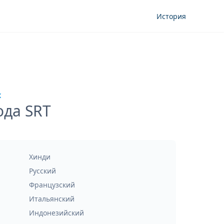
История
х
ода SRT
Хинди
Русский
Французский
Итальянский
Индонезийский