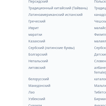
Персидский
Польск
Традиционный китайский (Тайвань)
Традиц
Латиноамериканский испанский
канадс
Греческий
Чешск
Иврит
малайс
маратхи
Филип
Казахский
малая
Сербский (латинские буквы)
Сербск
Болгарский
Датски
Непальский
Словен
литовский
албанец
female)
белорусский
катало
Македонский
Мальт
Лао
Тибетс
Узбекский
Бирма
Суахили
Амхарс