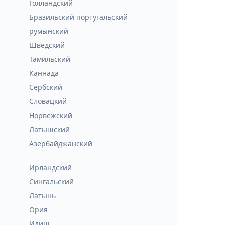
Голландский
Бразильский португальский
румынский
Шведский
Тамильский
Каннада
Сербский
Словацкий
Норвежский
Латышский
Азербайджанский
Ирландский
Сингальский
Латынь
Ория
Идиш