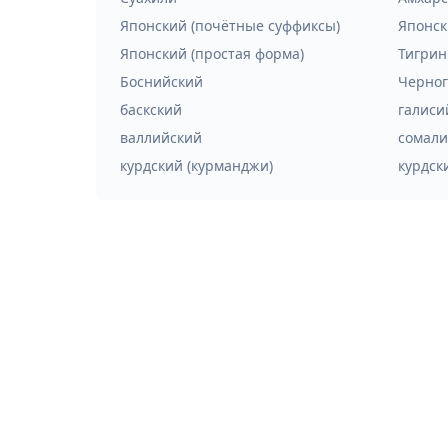
Японский (почётные суффиксы)
Японск
Японский (простая форма)
Тигрин
Боснийский
Черног
баскский
галиси
валлийский
сомали
курдский (курманджи)
курдск