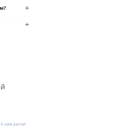
ям?
ей
е нам расти!