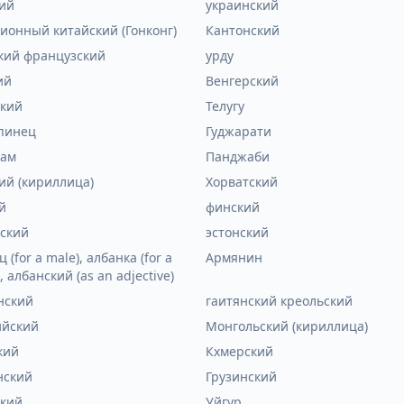
ий
украинский
ионный китайский (Гонконг)
Кантонский
кий французский
урду
ий
Венгерский
кий
Телугу
пинец
Гуджарати
лам
Панджаби
ий (кириллица)
Хорватский
й
финский
ский
эстонский
 (for a male), албанка (for a
Армянин
, албанский (as an adjective)
нский
гаитянский креольский
ийский
Монгольский (кириллица)
кий
Кхмерский
нский
Грузинский
кий
Уйгур