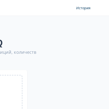
История
Q
иций, количеств