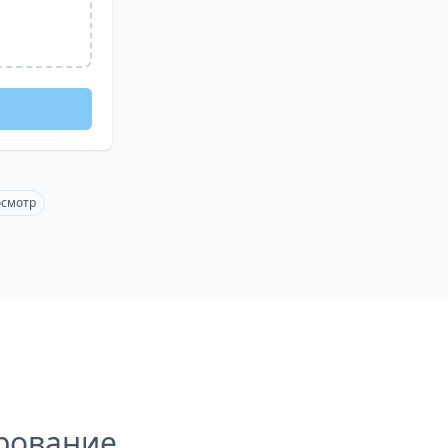
осмотр
рование