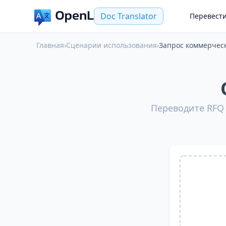
Doc Translator
Перевест
Главная
›
Сценарии использования
›
Запрос коммерческ
Переводите RFQ