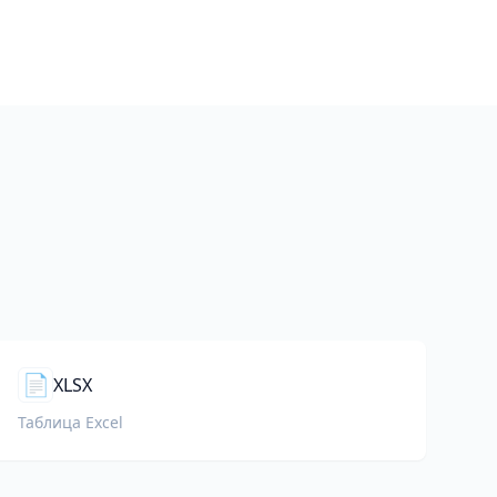
а
📄
XLSX
Таблица Excel