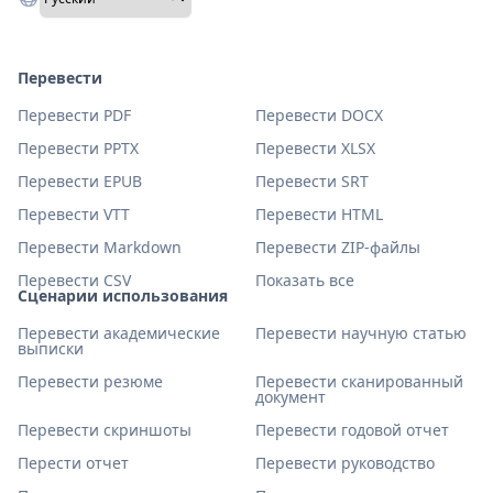
Перевести
Перевести PDF
Перевести DOCX
Перевести PPTX
Перевести XLSX
Перевести EPUB
Перевести SRT
Перевести VTT
Перевести HTML
Перевести Markdown
Перевести ZIP-файлы
Перевести CSV
Показать все
Сценарии использования
Перевести академические
Перевести научную статью
выписки
Перевести резюме
Перевести сканированный
документ
Перевести скриншоты
Перевести годовой отчет
Перести отчет
Перевести руководство