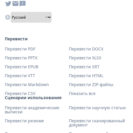
Перевести
Перевести PDF
Перевести DOCX
Перевести PPTX
Перевести XLSX
Перевести EPUB
Перевести SRT
Перевести VTT
Перевести HTML
Перевести Markdown
Перевести ZIP-файлы
Перевести CSV
Показать все
Сценарии использования
Перевести академические
Перевести научную статью
выписки
Перевести резюме
Перевести сканированный
документ