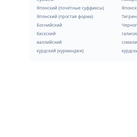
Японский (почётные суффиксы)
Японск
Японский (простая форма)
Тигрин
Боснийский
Черног
баскский
галиси
валлийский
сомали
курдский (курманджи)
курдск