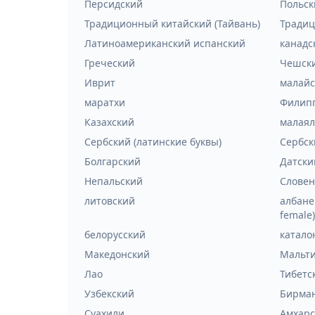
Персидский
Польск
Традиционный китайский (Тайвань)
Традиц
Латиноамериканский испанский
канадс
Греческий
Чешск
Иврит
малайс
маратхи
Филип
Казахский
малая
Сербский (латинские буквы)
Сербск
Болгарский
Датски
Непальский
Словен
литовский
албанец
female)
белорусский
катало
Македонский
Мальт
Лао
Тибетс
Узбекский
Бирма
Суахили
Амхарс