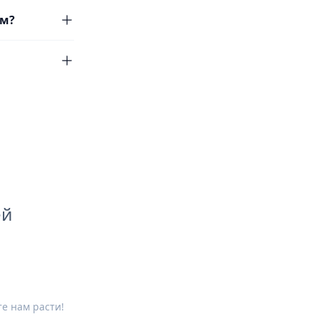
ям?
ей
е нам расти!