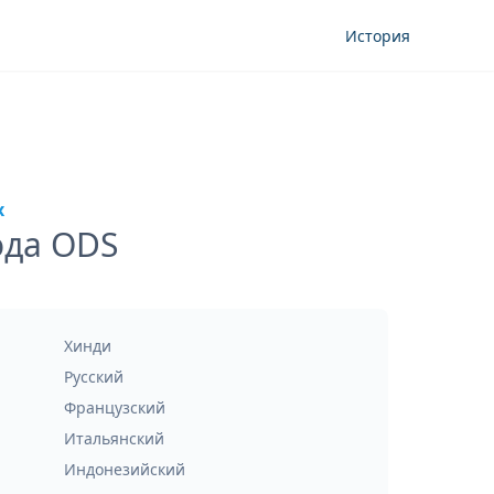
История
х
ода ODS
Хинди
Русский
Французский
Итальянский
Индонезийский