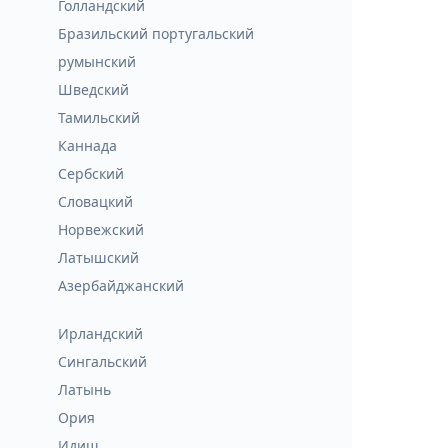
Голландский
Бразильский португальский
румынский
Шведский
Тамильский
Каннада
Сербский
Словацкий
Норвежский
Латышский
Азербайджанский
Ирландский
Сингальский
Латынь
Ория
Идиш