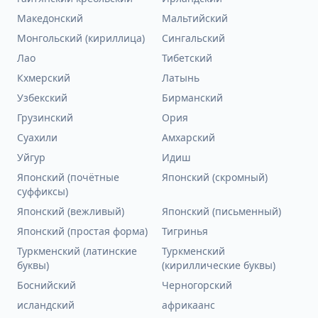
Македонский
Мальтийский
Монгольский (кириллица)
Сингальский
Лао
Тибетский
Кхмерский
Латынь
Узбекский
Бирманский
Грузинский
Ория
Суахили
Амхарский
Уйгур
Идиш
Японский (почётные
Японский (скромный)
суффиксы)
Японский (вежливый)
Японский (письменный)
Японский (простая форма)
Тигринья
Туркменский (латинские
Туркменский
буквы)
(кириллические буквы)
Боснийский
Черногорский
исландский
африкаанс