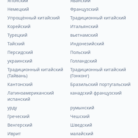
Японский
Яванский
Немецкий
Французский
Упрощённый китайский
Традиционный китайский
Корейский
Итальянский
Турецкий
вьетнамский
Тайский
Индонезийский
Персидский
Польский
украинский
Голландский
Традиционный китайский
Традиционный китайский
(Тайвань)
(Гонконг)
Кантонский
Бразильский португальский
Латиноамериканский
канадский французский
испанский
урду
румынский
Греческий
Чешский
Венгерский
Шведский
Иврит
малайский