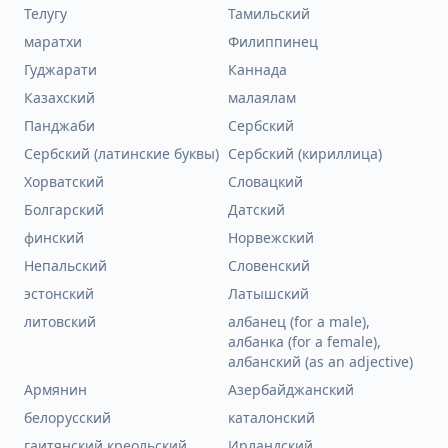
Телугу
Тамильский
маратхи
Филиппинец
Гуджарати
Каннада
Казахский
малаялам
Панджаби
Сербский
Сербский (латинские буквы)
Сербский (кириллица)
Хорватский
Словацкий
Болгарский
Датский
финский
Норвежский
Непальский
Словенский
эстонский
Латышский
литовский
албанец (for a male),
албанка (for a female),
албанский (as an adjective)
Армянин
Азербайджанский
белорусский
каталонский
гаитянский креольский
Ирландский