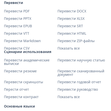
Перевести
Перевести PDF
Перевести DOCX
Перевести PPTX
Перевести XLSX
Перевести EPUB
Перевести SRT
Перевести VTT
Перевести HTML
Перевести Markdown
Перевести ZIP-файлы
Перевести CSV
Показать все
Сценарии использования
Перевести академические
Перевести научную статью
выписки
Перевести резюме
Перевести сканированный
документ
Перевести скриншоты
Перевести годовой отчет
Перести отчет
Перевести руководство
Перевести контракт
Показать все
Основные языки