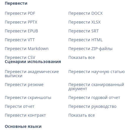
Перевести
Перевести PDF
Перевести DOCX
Перевести PPTX
Перевести XLSX
Перевести EPUB
Перевести SRT
Перевести VTT
Перевести HTML
Перевести Markdown
Перевести ZIP-файлы
Перевести CSV
Показать все
Сценарии использования
Перевести академические
Перевести научную статью
выписки
Перевести резюме
Перевести сканированный
документ
Перевести скриншоты
Перевести годовой отчет
Перести отчет
Перевести руководство
Перевести контракт
Показать все
Основные языки