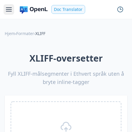
Doc Translator
Hjem
›
Formater
›
XLIFF
XLIFF-oversetter
Fyll XLIFF-målsegmenter i Ethvert språk uten å
bryte inline-tagger