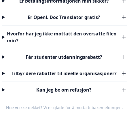
Er betalingsinformasjonen min sikker?
Er OpenL Doc Translator gratis?
Hvorfor har jeg ikke mottatt den oversatte filen
min?
Får studenter utdanningsrabatt?
Tilbyr dere rabatter til ideelle organisasjoner?
Kan jeg be om refusjon?
Noe vi ikke dekket? Vi er glade for å motta
tilbakemeldinger
.