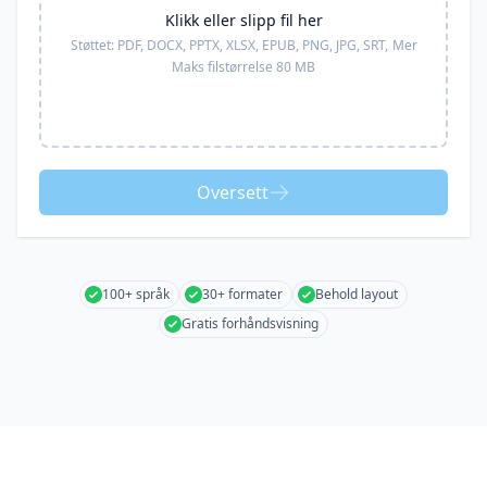
Klikk eller slipp fil her
Støttet:
PDF, DOCX, PPTX, XLSX, EPUB, PNG, JPG, SRT,
Mer
Maks filstørrelse 80 MB
Oversett
100+ språk
30+ formater
Behold layout
Gratis forhåndsvisning