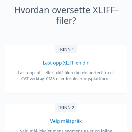
Hvordan oversette XLIFF-
filer?
TRINN 1
Last opp XLIFF-en din
Last opp .xlf- eller .xliff-filen din eksportert fra et
CAT-verktøy, CMS eller lokaliseringsplattform.
TRINN 2
Velg målspråk
Velg mål-lokalet mens segment-ID-er og inline