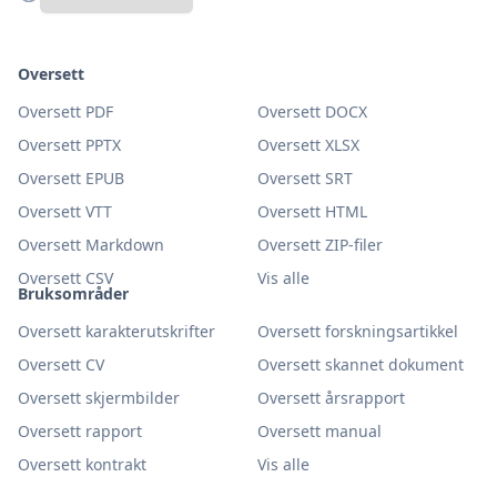
Oversett
Oversett PDF
Oversett DOCX
Oversett PPTX
Oversett XLSX
Oversett EPUB
Oversett SRT
Oversett VTT
Oversett HTML
Oversett Markdown
Oversett ZIP-filer
Oversett CSV
Vis alle
Bruksområder
Oversett karakterutskrifter
Oversett forskningsartikkel
Oversett CV
Oversett skannet dokument
Oversett skjermbilder
Oversett årsrapport
Oversett rapport
Oversett manual
Oversett kontrakt
Vis alle