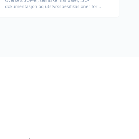
Oversett SOP-er, tekniske manualer, ISO-
dokumentasjon og utstyrsspesifikasjoner for
globale fabrikker og forsyningskjeder.