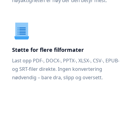
nøyaktigheten er høy der den betyr mest.
Støtte for flere filformater
Last opp PDF-, DOCX-, PPTX-, XLSX-, CSV-, EPUB-
og SRT-filer direkte. Ingen konvertering
nødvendig – bare dra, slipp og oversett.