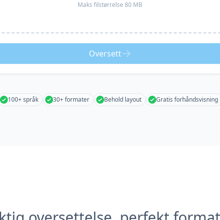
Maks filstørrelse 80 MB
Oversett
100+ språk
30+ formater
Behold layout
Gratis forhåndsvisning
tig oversettelse, perfekt forma