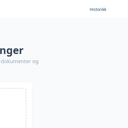
Historikk
inger
te-dokumenter og