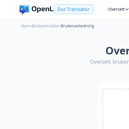
Doc Translator
Oversett
Hjem
›
Bruksområder
›
Brukerveiledning
Over
Oversett bruker