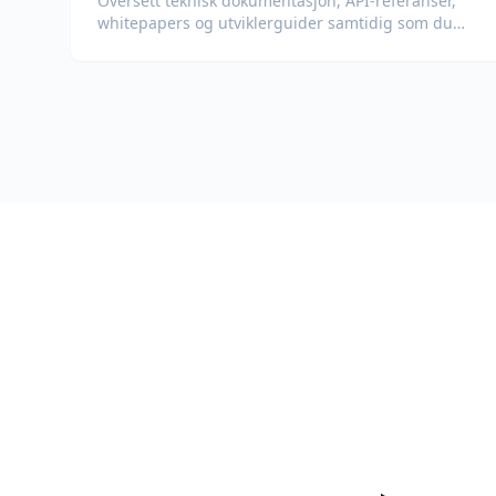
Oversett teknisk dokumentasjon, API-referanser,
whitepapers og utviklerguider samtidig som du
bevarer kodeeksempler, formatering og teknisk
terminologi.