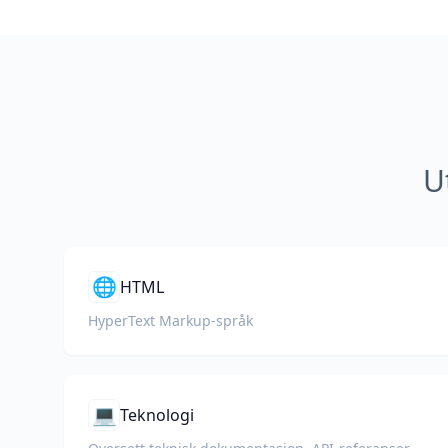
U
🌐
HTML
HyperText Markup-språk
💻
Teknologi