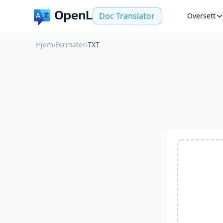
Doc Translator
Oversett
Hjem
›
Formater
›
TXT