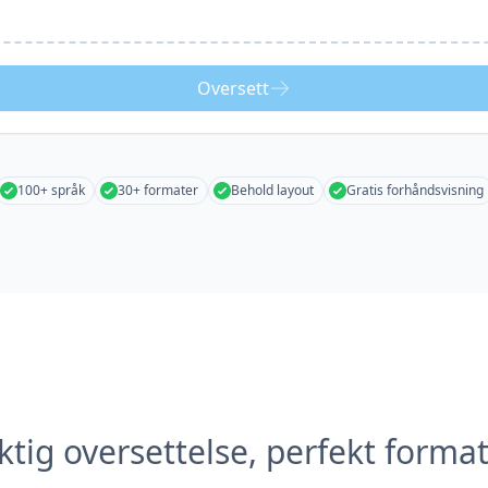
Oversett
100+ språk
30+ formater
Behold layout
Gratis forhåndsvisning
tig oversettelse, perfekt forma