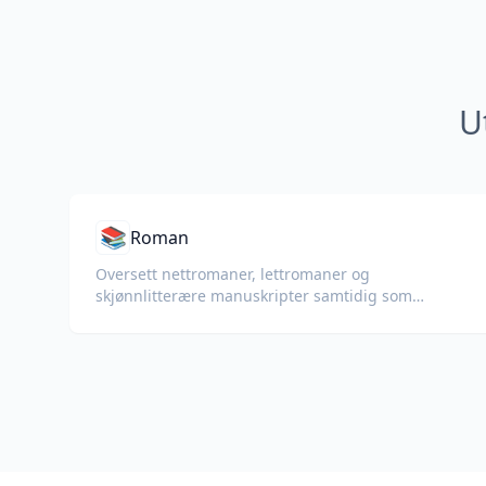
U
📚
Roman
Oversett nettromaner, lettromaner og
skjønnlitterære manuskripter samtidig som
kapitler, dialog og leseflyt bevares.