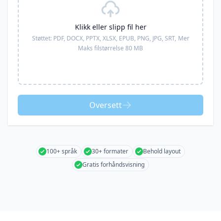
Klikk eller slipp fil her
Støttet:
PDF, DOCX, PPTX, XLSX, EPUB, PNG, JPG, SRT,
Mer
Maks filstørrelse 80 MB
Oversett
100+ språk
30+ formater
Behold layout
Gratis forhåndsvisning