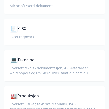
Microsoft Word-dokument
📄
XLSX
Excel-regneark
💻
Teknologi
Oversett teknisk dokumentasjon, API-referanser,
whitepapers og utviklerguider samtidig som du
bevarer kodeeksempler, formatering og teknisk
terminologi.
🏭
Produksjon
Oversett SOP-er, tekniske manualer, ISO-
dokumentasjon og utstyrsspesifikasjoner for globale