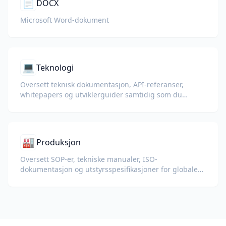
📄
DOCX
Microsoft Word-dokument
💻
Teknologi
Oversett teknisk dokumentasjon, API-referanser,
whitepapers og utviklerguider samtidig som du
bevarer kodeeksempler, formatering og teknisk
terminologi.
🏭
Produksjon
Oversett SOP-er, tekniske manualer, ISO-
dokumentasjon og utstyrsspesifikasjoner for globale
fabrikker og forsyningskjeder.