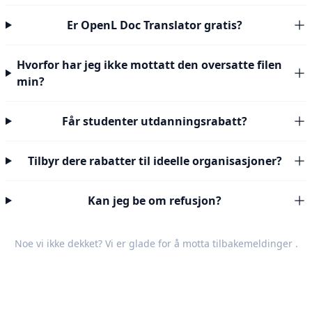
Er OpenL Doc Translator gratis?
Hvorfor har jeg ikke mottatt den oversatte filen
min?
Får studenter utdanningsrabatt?
Tilbyr dere rabatter til ideelle organisasjoner?
Kan jeg be om refusjon?
Noe vi ikke dekket? Vi er glade for å motta
tilbakemeldinger
.