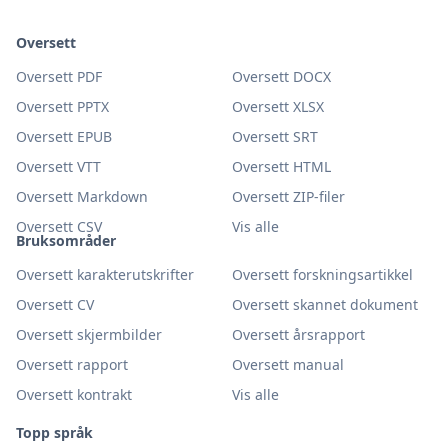
Oversett
Oversett PDF
Oversett DOCX
Oversett PPTX
Oversett XLSX
Oversett EPUB
Oversett SRT
Oversett VTT
Oversett HTML
Oversett Markdown
Oversett ZIP-filer
Oversett CSV
Vis alle
Bruksområder
Oversett karakterutskrifter
Oversett forskningsartikkel
Oversett CV
Oversett skannet dokument
Oversett skjermbilder
Oversett årsrapport
Oversett rapport
Oversett manual
Oversett kontrakt
Vis alle
Topp språk