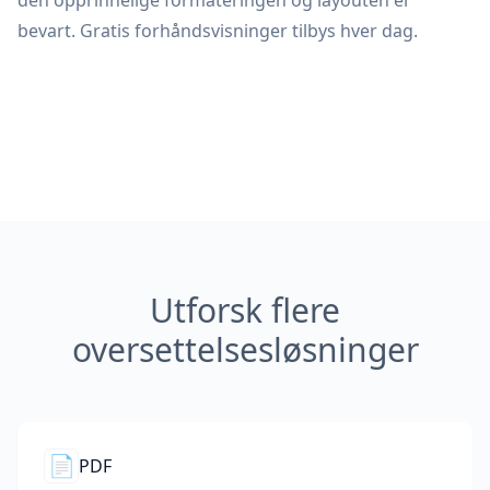
den opprinnelige formateringen og layouten er
bevart. Gratis forhåndsvisninger tilbys hver dag.
Utforsk flere
oversettelsesløsninger
📄
PDF