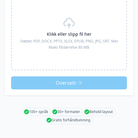
Klikk eller slipp fil her
Støttet:
PDF, DOCX, PPTX, XLSX, EPUB, PNG, JPG, SRT,
Mer
Maks filstørrelse 80 MB
Oversett
100+ språk
30+ formater
Behold layout
Gratis forhåndsvisning