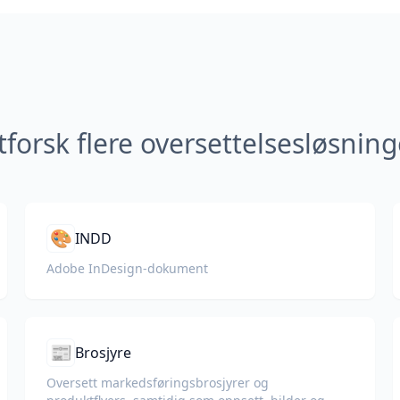
tforsk flere oversettelsesløsning
🎨
INDD
Adobe InDesign-dokument
📰
Brosjyre
Oversett markedsføringsbrosjyrer og