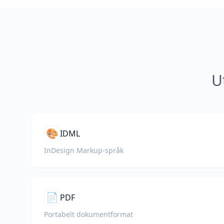
U
🎨
IDML
InDesign Markup-språk
📄
PDF
Portabelt dokumentformat