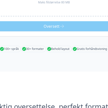
Maks filstørrelse 80 MB
Oversett
100+ språk
30+ formater
Behold layout
Gratis forhåndsvisning
tig oversettelse, perfekt forma