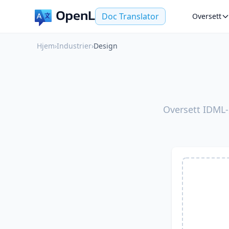
Doc Translator
Oversett
Hjem
›
Industrier
›
Design
Oversett IDML-,