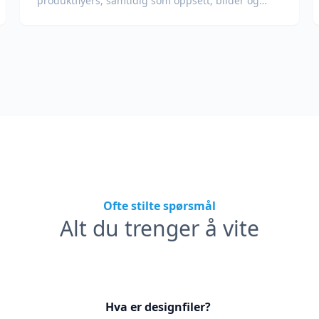
produktflyers, samtidig som oppsett, bilder og
handlingsfremmende seksjoner bevares.
Ofte stilte spørsmål
Alt du trenger å vite
Hva er designfiler?