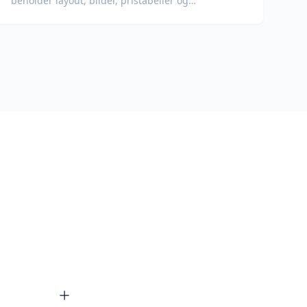
beholder layout, bilder, pristabeller og
produktspecifikasjoner.