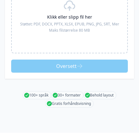
Klikk eller slipp fil her
Støttet:
PDF, DOCX, PPTX, XLSX, EPUB, PNG, JPG, SRT,
Mer
Maks filstørrelse 80 MB
Oversett
100+ språk
30+ formater
Behold layout
Gratis forhåndsvisning