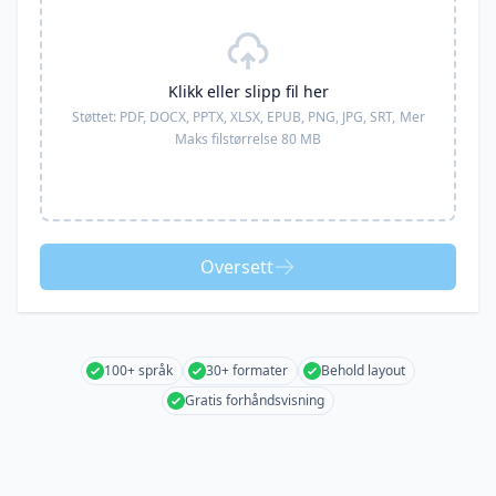
Klikk eller slipp fil her
Støttet:
PDF, DOCX, PPTX, XLSX, EPUB, PNG, JPG, SRT,
Mer
Maks filstørrelse 80 MB
Oversett
100+ språk
30+ formater
Behold layout
Gratis forhåndsvisning