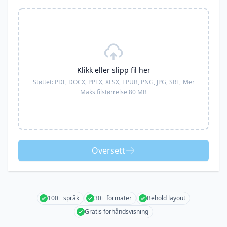
Klikk eller slipp fil her
Støttet:
PDF, DOCX, PPTX, XLSX, EPUB, PNG, JPG, SRT,
Mer
Maks filstørrelse 80 MB
Oversett
100+ språk
30+ formater
Behold layout
Gratis forhåndsvisning