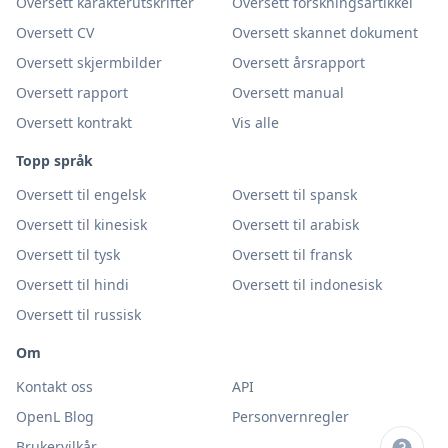
Oversett karakterutskrifter
Oversett forskningsartikkel
Oversett CV
Oversett skannet dokument
Oversett skjermbilder
Oversett årsrapport
Oversett rapport
Oversett manual
Oversett kontrakt
Vis alle
Topp språk
Oversett til engelsk
Oversett til spansk
Oversett til kinesisk
Oversett til arabisk
Oversett til tysk
Oversett til fransk
Oversett til hindi
Oversett til indonesisk
Oversett til russisk
Om
Kontakt oss
API
OpenL Blog
Personvernregler
Brukervilkår