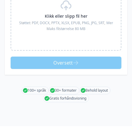
Klikk eller slipp fil her
Støttet:
PDF, DOCX, PPTX, XLSX, EPUB, PNG, JPG, SRT,
Mer
Maks filstørrelse 80 MB
Oversett
100+ språk
30+ formater
Behold layout
Gratis forhåndsvisning