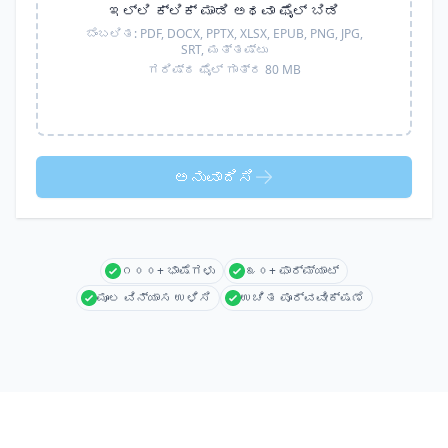
ಇಲ್ಲಿ ಕ್ಲಿಕ್ ಮಾಡಿ ಅಥವಾ ಫೈಲ್ ಬಿಡಿ
ಬೆಂಬಲಿತ:
PDF, DOCX, PPTX, XLSX, EPUB, PNG, JPG,
SRT,
ಮತ್ತಷ್ಟು
ಗರಿಷ್ಠ ಫೈಲ್ ಗಾತ್ರ 80 MB
ಅನುವಾದಿಸಿ
೧೦೦+ ಭಾಷೆಗಳು
೩೦+ ಫಾರ್ಮ್ಯಾಟ್
ಮೂಲ ವಿನ್ಯಾಸ ಉಳಿಸಿ
ಉಚಿತ ಪೂರ್ವವೀಕ್ಷಣೆ