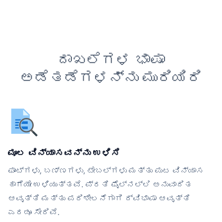
ದಾಖಲೆಗಳ ಭಾಷಾ
ಅಡೆತಡೆಗಳನ್ನು ಮುರಿಯಿರಿ
ಮೂಲ ವಿನ್ಯಾಸವನ್ನು ಉಳಿಸಿ
ಫಾಂಟ್‌ಗಳು, ಬಣ್ಣಗಳು, ಟೇಬಲ್‌ಗಳು ಮತ್ತು ಪುಟ ವಿನ್ಯಾಸ
ಹಾಗೆಯೇ ಉಳಿಯುತ್ತವೆ. ಪ್ರತಿ ಫೈಲ್‌ನಲ್ಲಿ ಅನುವಾದಿತ
ಆವೃತ್ತಿ ಮತ್ತು ಪರಿಶೀಲನೆಗಾಗಿ ದ್ವಿಭಾಷಾ ಆವೃತ್ತಿ
ಎರಡೂ ಸೇರಿವೆ.