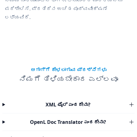
ನಿಮ್ಮ ಡಾಕ್ಯುಮೆಂಟ್‌ನ ಭಾಗಶಃ ಅನುವಾದದ ಮಾದರಿಯನ್ನು
ಪರಿಶೀಲಿಸಿ. ಪ್ರತಿದಿನ ಉಚಿತ ಪೂರ್ವವೀಕ್ಷಣೆ
ಲಭ್ಯವಿದೆ.
ಆಗಾಗ್ಗೆ ಕೇಳಲಾಗುವ ಪ್ರಶ್ನೆಗಳು
ನಿಮಗೆ ತಿಳಿಯಬೇಕಾದ ಎಲ್ಲವೂ
XML ಫೈಲ್ ಎಂದರೇನು?
OpenL Doc Translator ಎಂದರೇನು?