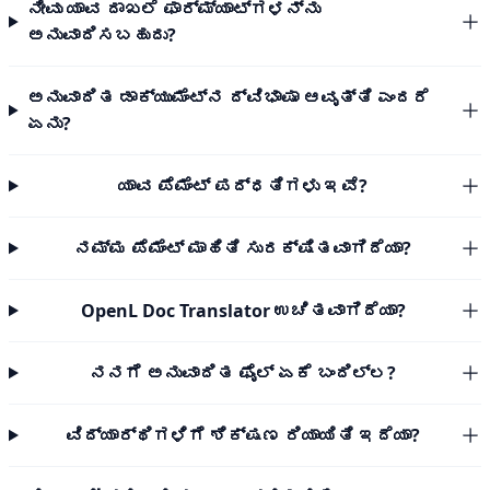
ನೀವು ಯಾವ ದಾಖಲೆ ಫಾರ್ಮ್ಯಾಟ್‌ಗಳನ್ನು
ಅನುವಾದಿಸಬಹುದು?
ಅನುವಾದಿತ ಡಾಕ್ಯುಮೆಂಟ್‌ನ ದ್ವಿಭಾಷಾ ಆವೃತ್ತಿ ಎಂದರೆ
ಏನು?
ಯಾವ ಪೆಮೆಂಟ್ ಪದ್ಧತಿಗಳು ಇವೆ?
ನಮ್ಮ ಪೆಮೆಂಟ್ ಮಾಹಿತಿ ಸುರಕ್ಷಿತವಾಗಿದೆಯಾ?
OpenL Doc Translator ಉಚಿತವಾಗಿದೆಯಾ?
ನನಗೆ ಅನುವಾದಿತ ಫೈಲ್ ಏಕೆ ಬಂದಿಲ್ಲ?
ವಿದ್ಯಾರ್ಥಿಗಳಿಗೆ ಶಿಕ್ಷಣ ರಿಯಾಯಿತಿ ಇದೆಯಾ?