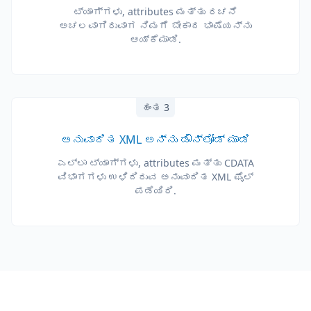
ಟ್ಯಾಗ್‌ಗಳು, attributes ಮತ್ತು ರಚನೆ
ಅಚಲವಾಗಿರುವಾಗ ನಿಮಗೆ ಬೇಕಾದ ಭಾಷೆಯನ್ನು
ಆಯ್ಕೆಮಾಡಿ.
ಹಂತ 3
ಅನುವಾದಿತ XML ಅನ್ನು ಡೌನ್‌ಲೋಡ್ ಮಾಡಿ
ಎಲ್ಲಾ ಟ್ಯಾಗ್‌ಗಳು, attributes ಮತ್ತು CDATA
ವಿಭಾಗಗಳು ಉಳಿದಿರುವ ಅನುವಾದಿತ XML ಫೈಲ್
ಪಡೆಯಿರಿ.