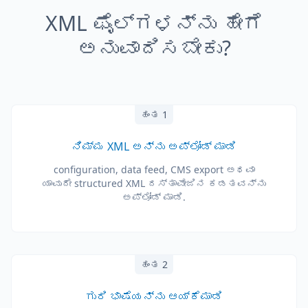
XML ಫೈಲ್‌ಗಳನ್ನು ಹೇಗೆ
ಅನುವಾದಿಸಬೇಕು?
ಹಂತ 1
ನಿಮ್ಮ XML ಅನ್ನು ಅಪ್‌ಲೋಡ್ ಮಾಡಿ
configuration, data feed, CMS export ಅಥವಾ
ಯಾವುದೇ structured XML ದಸ್ತಾವೇಜಿನ ಕಡತವನ್ನು
ಅಪ್‌ಲೋಡ್ ಮಾಡಿ.
ಹಂತ 2
ಗುರಿ ಭಾಷೆಯನ್ನು ಆಯ್ಕೆಮಾಡಿ