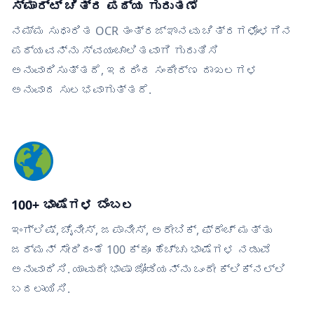
ಸ್ಮಾರ್ಟ್ ಚಿತ್ರ ಪಠ್ಯ ಗುರುತಣೆ
ನಮ್ಮ ಸುಧಾರಿತ OCR ತಂತ್ರಜ್ಞಾನವು ಚಿತ್ರಗಳೊಳಗಿನ
ಪಠ್ಯವನ್ನು ಸ್ವಯಂಚಾಲಿತವಾಗಿ ಗುರುತಿಸಿ
ಅನುವಾದಿಸುತ್ತದೆ, ಇದರಿಂದ ಸಂಕೀರ್ಣ ದಾಖಲಗಳ
ಅನುವಾದ ಸುಲಭವಾಗುತ್ತದೆ.
100+ ಭಾಷೆಗಳ ಬೆಂಬಲ
ಇಂಗ್ಲಿಷ್, ಚೈನೀಸ್, ಜಪಾನೀಸ್, ಅರೇಬಿಕ್, ಫ್ರೆಂಚ್ ಮತ್ತು
ಜರ್ಮನ್ ಸೇರಿದಂತೆ 100 ಕ್ಕೂ ಹೆಚ್ಚು ಭಾಷೆಗಳ ನಡುವೆ
ಅನುವಾದಿಸಿ. ಯಾವುದೇ ಭಾಷಾ ಜೋಡಿಯನ್ನು ಒಂದೇ ಕ್ಲಿಕ್‌ನಲ್ಲಿ
ಬದಲಾಯಿಸಿ.