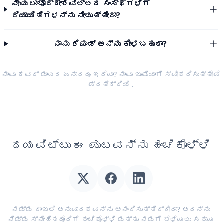
ನೀವು ಲಾಭೋದ್ದೇಶವಿಲ್ಲದ ಸಂಸ್ಥೆಗಳಿಗೆ
ರಿಯಾಯಿತಿಗಳನ್ನು ನೀಡುತ್ತೀರಾ?
ನಾನು ರಿಫಂಡ್ ಅನ್ನು ಕೇಳಬಹುದಾ?
ನಾವು ಕವರ್ ಮಾಡದ ಏನಾದರೂ ಇದೆಯಾ? ನಾವು ಖುಷಿಯಾಗಿ ಸ್ವೀಕರಿಸುತ್ತೇವೆ
ಪ್ರತಿಕ್ರಿಯೆ
.
ದಯವಿಟ್ಟು ಈ ಪುಟವನ್ನು ಹಂಚಿಕೊಳ್ಳಿ
ನಮ್ಮ ದಾಖಲೆ ಅನುವಾದಕವನ್ನು ಆನಂದಿಸುತ್ತಿದ್ದೀರಾ? ಅದನ್ನು
ನಿಮ್ಮ ಸ್ನೇಹಿತರೊಂದಿಗೆ ಹಂಚಿಕೊಳ್ಳಿ ಮತ್ತು ನಮಗೆ ಬೆಳೆಯಲು ಸಹಾಯ