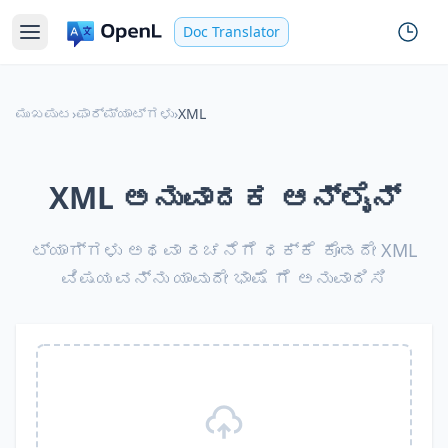
Doc Translator
ಮುಖಪುಟ
›
ಫಾರ್ಮ್ಯಾಟ್‌ಗಳು
›
XML
XML ಅನುವಾದಕ ಆನ್‌ಲೈನ್
ಟ್ಯಾಗ್‌ಗಳು ಅಥವಾ ರಚನೆಗೆ ಧಕ್ಕೆ ಕೊಡದೇ XML
ವಿಷಯವನ್ನು ಯಾವುದೇ ಭಾಷೆ ಗೆ ಅನುವಾದಿಸಿ