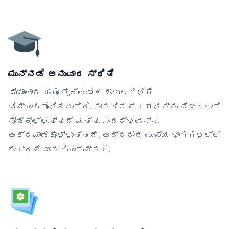
ಮುನ್ನಡೆ ಅನುವಾದ ಸ್ಥಿತಿ
ವ್ಯಾಪಾರ ಹಾಗೂ ಶೈಕ್ಷಣಿಕ ದಾಖಲಗಳಿಗೆ
ವಿನ್ಯಾಸಗೊಳಿಸಲಾಗಿದೆ. ತಾಂತ್ರಿಕ ಪದಗಳನ್ನು ನಿಖರವಾಗಿ
ನೋಡಿಕೊಳ್ಳುತ್ತದೆ ಮತ್ತು ಸಂದರ್ಭವನ್ನು
ಅರ್ಥಮಾಡಿಕೊಳ್ಳುತ್ತದೆ, ಆದ್ದರಿಂದ ಮುಖ್ಯ ಭಾಗಗಳಲ್ಲಿ
ಶುದ್ಧತೆ ಖಾತ್ರಿಯಾಗುತ್ತದೆ.