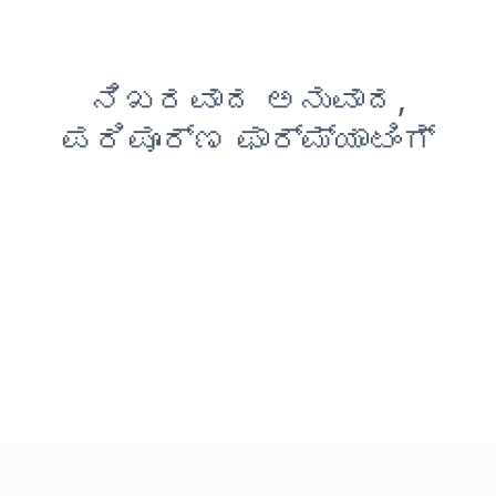
ನಿಖರವಾದ ಅನುವಾದ,
ಪರಿಪೂರ್ಣ ಫಾರ್ಮ್ಯಾಟಿಂಗ್