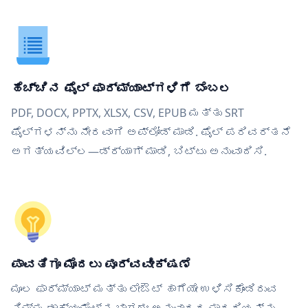
ಹೆಚ್ಚಿನ ಫೈಲ್ ಫಾರ್ಮ್ಯಾಟ್‌ಗಳಿಗೆ ಬೆಂಬಲ
PDF, DOCX, PPTX, XLSX, CSV, EPUB ಮತ್ತು SRT
ಫೈಲ್‌ಗಳನ್ನು ನೇರವಾಗಿ ಅಪ್ಲೋಡ್ ಮಾಡಿ. ಫೈಲ್ ಪರಿವರ್ತನೆ
ಅಗತ್ಯವಿಲ್ಲ—ಡ್ರ್ಯಾಗ್ ಮಾಡಿ, ಬಿಟ್ಟು ಅನುವಾದಿಸಿ.
ಪಾವತಿಗೂ ಮೊದಲು ಪೂರ್ವವೀಕ್ಷಣೆ
ಮೂಲ ಫಾರ್ಮ್ಯಾಟ್ ಮತ್ತು ಲೇಔಟ್ ಹಾಗೆಯೇ ಉಳಿಸಿಕೊಂಡಿರುವ