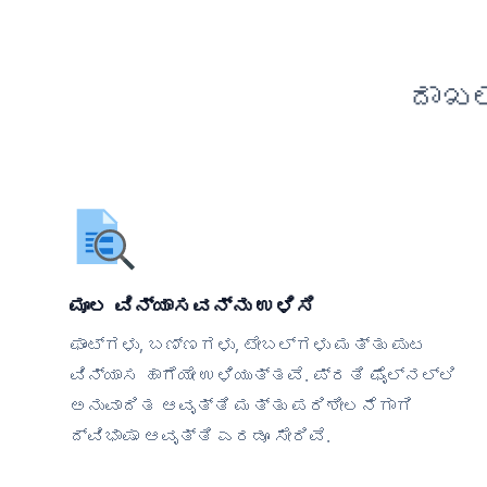
ದಾಖಲ
ಮೂಲ ವಿನ್ಯಾಸವನ್ನು ಉಳಿಸಿ
ಫಾಂಟ್‌ಗಳು, ಬಣ್ಣಗಳು, ಟೇಬಲ್‌ಗಳು ಮತ್ತು ಪುಟ
ವಿನ್ಯಾಸ ಹಾಗೆಯೇ ಉಳಿಯುತ್ತವೆ. ಪ್ರತಿ ಫೈಲ್‌ನಲ್ಲಿ
ಅನುವಾದಿತ ಆವೃತ್ತಿ ಮತ್ತು ಪರಿಶೀಲನೆಗಾಗಿ
ದ್ವಿಭಾಷಾ ಆವೃತ್ತಿ ಎರಡೂ ಸೇರಿವೆ.