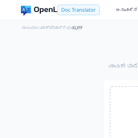
Doc Translator
ಅನುವಾದಿಸಿ
ಮುಖಪುಟ
›
ಫಾರ್ಮ್ಯಾಟ್‌ಗಳು
›
XLIFF
ಯಾವುದೇ ಭಾಷ