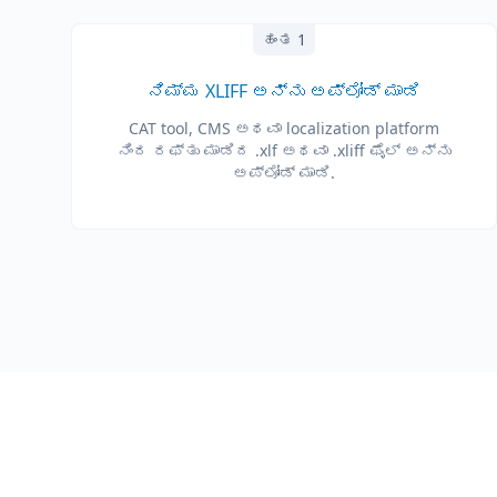
ಹಂತ 1
ನಿಮ್ಮ XLIFF ಅನ್ನು ಅಪ್‌ಲೋಡ್ ಮಾಡಿ
CAT tool, CMS ಅಥವಾ localization platform
ನಿಂದ ರಫ್ತು ಮಾಡಿದ .xlf ಅಥವಾ .xliff ಫೈಲ್ ಅನ್ನು
ಅಪ್‌ಲೋಡ್ ಮಾಡಿ.