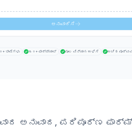
ಅನುವಾದಿಸಿ
+ ಭಾಷೆಗಳು
೩೦+ ಫಾರ್ಮ್ಯಾಟ್
ಮೂಲ ವಿನ್ಯಾಸ ಉಳಿಸಿ
ಉಚಿತ ಪೂರ್ವವ
ಾದ ಅನುವಾದ, ಪರಿಪೂರ್ಣ ಫಾರ್ಮ್ಯ