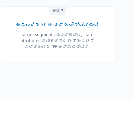
ಹಂತ 3
ಅನುವಾದಿತ XLIFF ಅನ್ನು ಡೌನ್‌ಲೋಡ್ ಮಾಡಿ
target segments ತುಂಬಲ್ಪಟ್ಟ, state
attributes ನವೀಕರಿಸಿದ ಮತ್ತು ರಚನೆ
ಉಳಿದಿರುವ XLIFF ಅನ್ನು ಪಡೆಯಿರಿ.