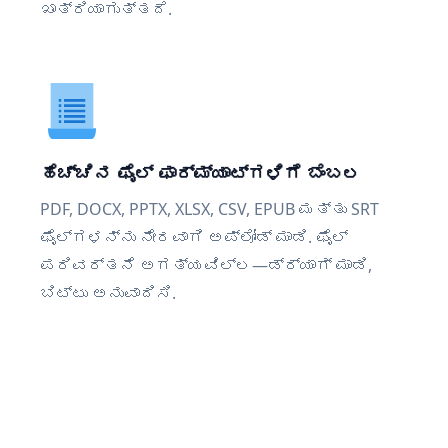
ಖಾತ್ರಿಯಾಗುತ್ತದೆ.
ಹೆಚ್ಚಿನ ಫೈಲ್ ಫಾರ್ಮ್ಯಾಟ್‌ಗಳಿಗೆ ಬೆಂಬಲ
PDF, DOCX, PPTX, XLSX, CSV, EPUB ಮತ್ತು SRT
ಫೈಲ್‌ಗಳನ್ನು ನೇರವಾಗಿ ಅಪ್ಲೋಡ್ ಮಾಡಿ. ಫೈಲ್
ಪರಿವರ್ತನೆ ಅಗತ್ಯವಿಲ್ಲ—ಡ್ರ್ಯಾಗ್ ಮಾಡಿ,
ಬಿಟ್ಟು ಅನುವಾದಿಸಿ.