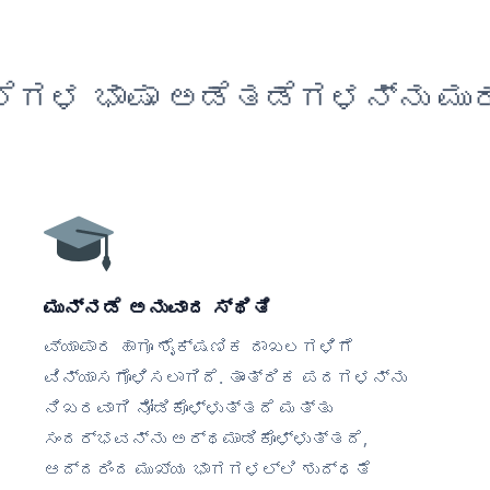
ೆಗಳ ಭಾಷಾ ಅಡೆತಡೆಗಳನ್ನು ಮುರ
ಮುನ್ನಡೆ ಅನುವಾದ ಸ್ಥಿತಿ
ವ್ಯಾಪಾರ ಹಾಗೂ ಶೈಕ್ಷಣಿಕ ದಾಖಲಗಳಿಗೆ
ವಿನ್ಯಾಸಗೊಳಿಸಲಾಗಿದೆ. ತಾಂತ್ರಿಕ ಪದಗಳನ್ನು
ನಿಖರವಾಗಿ ನೋಡಿಕೊಳ್ಳುತ್ತದೆ ಮತ್ತು
ಸಂದರ್ಭವನ್ನು ಅರ್ಥಮಾಡಿಕೊಳ್ಳುತ್ತದೆ,
ಆದ್ದರಿಂದ ಮುಖ್ಯ ಭಾಗಗಳಲ್ಲಿ ಶುದ್ಧತೆ