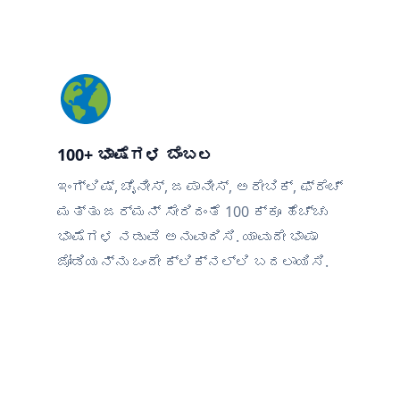
100+ ಭಾಷೆಗಳ ಬೆಂಬಲ
ಇಂಗ್ಲಿಷ್, ಚೈನೀಸ್, ಜಪಾನೀಸ್, ಅರೇಬಿಕ್, ಫ್ರೆಂಚ್
ಮತ್ತು ಜರ್ಮನ್ ಸೇರಿದಂತೆ 100 ಕ್ಕೂ ಹೆಚ್ಚು
ಭಾಷೆಗಳ ನಡುವೆ ಅನುವಾದಿಸಿ. ಯಾವುದೇ ಭಾಷಾ
ಜೋಡಿಯನ್ನು ಒಂದೇ ಕ್ಲಿಕ್‌ನಲ್ಲಿ ಬದಲಾಯಿಸಿ.