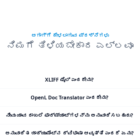
ಆಗಾಗ್ಗೆ ಕೇಳಲಾಗುವ ಪ್ರಶ್ನೆಗಳು
ನಿಮಗೆ ತಿಳಿಯಬೇಕಾದ ಎಲ್ಲವೂ
XLIFF ಫೈಲ್ ಎಂದರೇನು?
OpenL Doc Translator ಎಂದರೇನು?
ನೀವು ಯಾವ ದಾಖಲೆ ಫಾರ್ಮ್ಯಾಟ್‌ಗಳನ್ನು ಅನುವಾದಿಸಬಹುದು?
ಅನುವಾದಿತ ಡಾಕ್ಯುಮೆಂಟ್‌ನ ದ್ವಿಭಾಷಾ ಆವೃತ್ತಿ ಎಂದರೆ ಏನು?