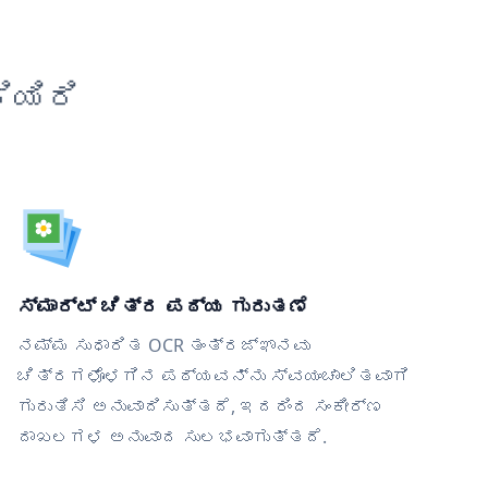
ಿಯಿರಿ
ಸ್ಮಾರ್ಟ್ ಚಿತ್ರ ಪಠ್ಯ ಗುರುತಣೆ
ನಮ್ಮ ಸುಧಾರಿತ OCR ತಂತ್ರಜ್ಞಾನವು
ಚಿತ್ರಗಳೊಳಗಿನ ಪಠ್ಯವನ್ನು ಸ್ವಯಂಚಾಲಿತವಾಗಿ
ಗುರುತಿಸಿ ಅನುವಾದಿಸುತ್ತದೆ, ಇದರಿಂದ ಸಂಕೀರ್ಣ
ದಾಖಲಗಳ ಅನುವಾದ ಸುಲಭವಾಗುತ್ತದೆ.