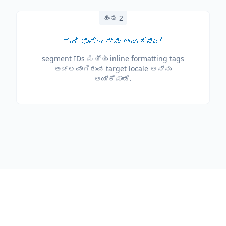
ಹಂತ 2
ಗುರಿ ಭಾಷೆಯನ್ನು ಆಯ್ಕೆಮಾಡಿ
segment IDs ಮತ್ತು inline formatting tags
ಅಚಲವಾಗಿರುವ target locale ಅನ್ನು
ಆಯ್ಕೆಮಾಡಿ.