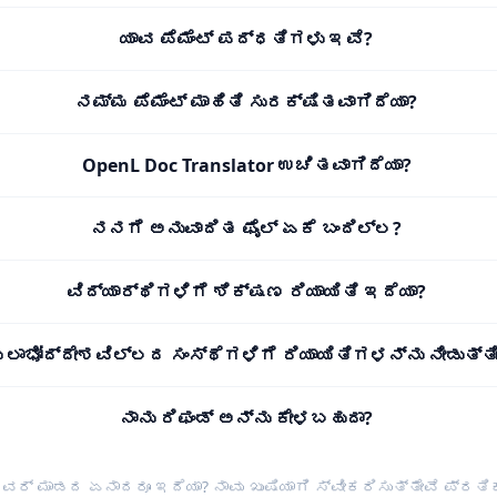
ಯಾವ ಪೆಮೆಂಟ್ ಪದ್ಧತಿಗಳು ಇವೆ?
ನಮ್ಮ ಪೆಮೆಂಟ್ ಮಾಹಿತಿ ಸುರಕ್ಷಿತವಾಗಿದೆಯಾ?
OpenL Doc Translator ಉಚಿತವಾಗಿದೆಯಾ?
ನನಗೆ ಅನುವಾದಿತ ಫೈಲ್ ಏಕೆ ಬಂದಿಲ್ಲ?
ವಿದ್ಯಾರ್ಥಿಗಳಿಗೆ ಶಿಕ್ಷಣ ರಿಯಾಯಿತಿ ಇದೆಯಾ?
ು ಲಾಭೋದ್ದೇಶವಿಲ್ಲದ ಸಂಸ್ಥೆಗಳಿಗೆ ರಿಯಾಯಿತಿಗಳನ್ನು ನೀಡುತ್ತ
ನಾನು ರಿಫಂಡ್ ಅನ್ನು ಕೇಳಬಹುದಾ?
ಕವರ್ ಮಾಡದ ಏನಾದರೂ ಇದೆಯಾ? ನಾವು ಖುಷಿಯಾಗಿ ಸ್ವೀಕರಿಸುತ್ತೇವೆ
ಪ್ರತಿಕ