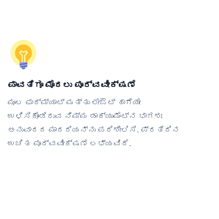
ಪಾವತಿಗೂ ಮೊದಲು ಪೂರ್ವವೀಕ್ಷಣೆ
ಮೂಲ ಫಾರ್ಮ್ಯಾಟ್ ಮತ್ತು ಲೇಔಟ್ ಹಾಗೆಯೇ
ಉಳಿಸಿಕೊಂಡಿರುವ ನಿಮ್ಮ ಡಾಕ್ಯುಮೆಂಟ್‌ನ ಭಾಗಶಃ
ಅನುವಾದದ ಮಾದರಿಯನ್ನು ಪರಿಶೀಲಿಸಿ. ಪ್ರತಿದಿನ
ಉಚಿತ ಪೂರ್ವವೀಕ್ಷಣೆ ಲಭ್ಯವಿದೆ.