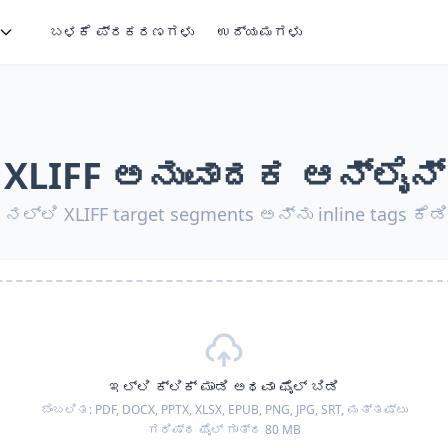
ಬಳಕೆ ಪ್ರಕರಣಗಳು
ಉದ್ಯಮಗಳು
XLIFF ಅನುವಾದಕ ಆನ್‌ಲೈನ್
ೆ ನಲ್ಲಿ XLIFF target segments ಅನ್ನು inline tags ಕೆಡಿ
ಇಲ್ಲಿ ಕ್ಲಿಕ್ ಮಾಡಿ ಅಥವಾ ಫೈಲ್ ಬಿಡಿ
ಬೆಂಬಲಿತ:
PDF, DOCX, PPTX, XLSX, EPUB, PNG, JPG, SRT,
ಮತ್ತಷ್ಟು
ಗರಿಷ್ಠ ಫೈಲ್ ಗಾತ್ರ 80 MB