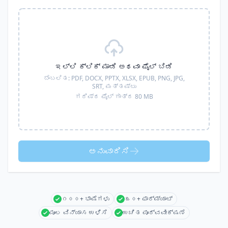
ಇಲ್ಲಿ ಕ್ಲಿಕ್ ಮಾಡಿ ಅಥವಾ ಫೈಲ್ ಬಿಡಿ
ಬೆಂಬಲಿತ:
PDF, DOCX, PPTX, XLSX, EPUB, PNG, JPG,
SRT,
ಮತ್ತಷ್ಟು
ಗರಿಷ್ಠ ಫೈಲ್ ಗಾತ್ರ 80 MB
ಅನುವಾದಿಸಿ
೧೦೦+ ಭಾಷೆಗಳು
೩೦+ ಫಾರ್ಮ್ಯಾಟ್
ಮೂಲ ವಿನ್ಯಾಸ ಉಳಿಸಿ
ಉಚಿತ ಪೂರ್ವವೀಕ್ಷಣೆ