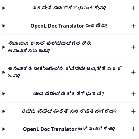
ತರಬೇತಿ ಸಾಮಗ್ರಿಗಳು ಎಂದರೇನು?
OpenL Doc Translator ಎಂದರೇನು?
ನೀವು ಯಾವ ದಾಖಲೆ ಫಾರ್ಮ್ಯಾಟ್‌ಗಳನ್ನು
ಅನುವಾದಿಸಬಹುದು?
ಅನುವಾದಿತ ಡಾಕ್ಯುಮೆಂಟ್‌ನ ದ್ವಿಭಾಷಾ ಆವೃತ್ತಿ ಎಂದರೆ
ಏನು?
ಯಾವ ಪೆಮೆಂಟ್ ಪದ್ಧತಿಗಳು ಇವೆ?
ನಮ್ಮ ಪೆಮೆಂಟ್ ಮಾಹಿತಿ ಸುರಕ್ಷಿತವಾಗಿದೆಯಾ?
OpenL Doc Translator ಉಚಿತವಾಗಿದೆಯಾ?