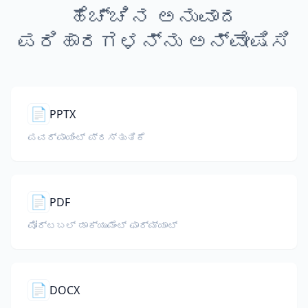
ಹೆಚ್ಚಿನ ಅನುವಾದ
ಪರಿಹಾರಗಳನ್ನು ಅನ್ವೇಷಿಸಿ
📄
PPTX
ಪವರ್‌ಪಾಯಿಂಟ್ ಪ್ರಸ್ತುತಿಕೆ
📄
PDF
ಪೋರ್ಟಬಲ್ ಡಾಕ್ಯುಮೆಂಟ್ ಫಾರ್ಮ್ಯಾಟ್
📄
DOCX