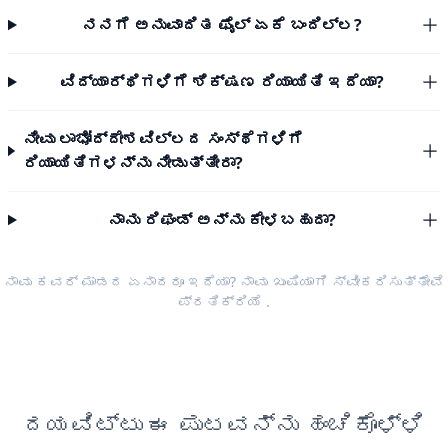
ನನಗೆ ಅನುವಾದಿತ ಫೈಲ್ ಏಕೆ ಬಂದಿಲ್ಲ?
ವಿದ್ಯಾರ್ಥಿಗಳಿಗೆ ಶಿಕ್ಷಣ ರಿಯಾಯಿತಿ ಇದೆಯಾ?
ನೀವು ಲಾಭೋದ್ದೇಶವಿಲ್ಲದ ಸಂಸ್ಥೆಗಳಿಗೆ
ರಿಯಾಯಿತಿಗಳನ್ನು ನೀಡುತ್ತೀರಾ?
ನಾನು ರಿಫಂಡ್ ಅನ್ನು ಕೇಳಬಹುದಾ?
ನಾವು ಕವರ್ ಮಾಡದ ಏನಾದರೂ ಇದೆಯಾ? ನಾವು ಖುಷಿಯಾಗಿ ಸ್ವೀಕರಿಸುತ್ತೇವೆ
ಪ್ರತಿಕ್ರಿಯೆ
.
ದಯವಿಟ್ಟು ಈ ಪುಟವನ್ನು ಹಂಚಿಕೊಳ್ಳಿ