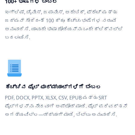
100+ ಭಾಷೆಗಳ ಬೆಂಬಲ
ಇಂಗ್ಲಿಷ್, ಚೈನೀಸ್, ಜಪಾನೀಸ್, ಅರೇಬಿಕ್, ಫ್ರೆಂಚ್ ಮತ್ತು
ಜರ್ಮನ್ ಸೇರಿದಂತೆ 100 ಕ್ಕೂ ಹೆಚ್ಚು ಭಾಷೆಗಳ ನಡುವೆ
ಅನುವಾದಿಸಿ. ಯಾವುದೇ ಭಾಷಾ ಜೋಡಿಯನ್ನು ಒಂದೇ ಕ್ಲಿಕ್‌ನಲ್ಲಿ
ಬದಲಾಯಿಸಿ.
ಹೆಚ್ಚಿನ ಫೈಲ್ ಫಾರ್ಮ್ಯಾಟ್‌ಗಳಿಗೆ ಬೆಂಬಲ
PDF, DOCX, PPTX, XLSX, CSV, EPUB ಮತ್ತು SRT
ಫೈಲ್‌ಗಳನ್ನು ನೇರವಾಗಿ ಅಪ್ಲೋಡ್ ಮಾಡಿ. ಫೈಲ್ ಪರಿವರ್ತನೆ
ಅಗತ್ಯವಿಲ್ಲ—ಡ್ರ್ಯಾಗ್ ಮಾಡಿ, ಬಿಟ್ಟು ಅನುವಾದಿಸಿ.