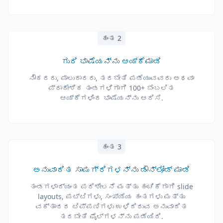
ಹಂತ 2
ಗುರಿ ಭಾಷೆಯನ್ನು ಆಯ್ಕೆಮಾಡಿ
ನೌಕರರು, ಪಾಲುದಾರರು, ತರಬೇತಿ ಪಡೆಯುವವರು ಅಥವಾ
ಪ್ರಾದೇಶಿಕ ತಂಡಗಳಿಗಾಗಿ 100+ ಬೆಂಬಲಿತ
ಆಯ್ಕೆಗಳಿಂದ ಭಾಷೆಯನ್ನು ಆರಿಸಿ.
ಹಂತ 3
ಅನುವಾದಿತ ಸಾಮಗ್ರಿಗಳನ್ನು ಡೌನ್‌ಲೋಡ್ ಮಾಡಿ
ತಂಡಗಳಾದ್ಯಂತ ಪರಿಶೀಲನೆ ಮತ್ತು ಹಂಚಿಕೆಗಾಗಿ slide
layouts, ಪಟ್ಟಿಗಳು, ಸಂಖ್ಯೆಯ ಹಂತಗಳು ಮತ್ತು
ವಕ್ತಾರರ ಟಿಪ್ಪಣಿಗಳು ಉಳಿದಿರುವ ಅನುವಾದಿತ
ತರಬೇತಿ ಫೈಲ್‌ಗಳನ್ನು ಪಡೆಯಿರಿ.