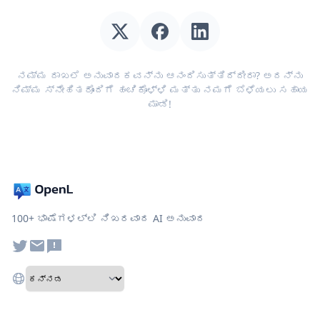
ನಮ್ಮ ದಾಖಲೆ ಅನುವಾದಕವನ್ನು ಆನಂದಿಸುತ್ತಿದ್ದೀರಾ? ಅದನ್ನು
ನಿಮ್ಮ ಸ್ನೇಹಿತರೊಂದಿಗೆ ಹಂಚಿಕೊಳ್ಳಿ ಮತ್ತು ನಮಗೆ ಬೆಳೆಯಲು ಸಹಾಯ
ಮಾಡಿ!
100+ ಭಾಷೆಗಳಲ್ಲಿ ನಿಖರವಾದ AI ಅನುವಾದ