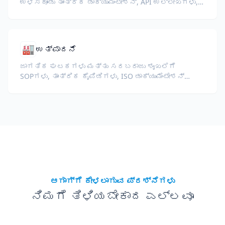
ಉಳಿಸಿಕೊಂಡು ತಾಂತ್ರಿಕ ಡಾಕ್ಯುಮೆಂಟೇಶನ್, API ಉಲ್ಲೇಖಗಳು,
ವೈಟ್ ಪೇಪರ್‌ಗಳು ಮತ್ತು ಡೆವಲಪರ್ ಮಾರ್ಗದರ್ಶಿಗಳನ್ನು
ಅನುವಾದಿಸಿ.
🏭
ಉತ್ಪಾದನೆ
ಜಾಗತಿಕ ಘಟಕಗಳು ಮತ್ತು ಸರಬರಾಜು ಶೃಂಖಲೆಗೆ
SOPಗಳು, ತಾಂತ್ರಿಕ ಕೈಪಿಡಿಗಳು, ISO ಡಾಕ್ಯುಮೆಂಟೇಶನ್
ಮತ್ತು ಉಪಕರಣ ಸ್ಪೆಕ್ಸ್ ಅನ್ನು ಅನುವಾದಿಸಿ.
ಆಗಾಗ್ಗೆ ಕೇಳಲಾಗುವ ಪ್ರಶ್ನೆಗಳು
ನಿಮಗೆ ತಿಳಿಯಬೇಕಾದ ಎಲ್ಲವೂ