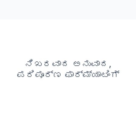
ನಿಖರವಾದ ಅನುವಾದ,
ಪರಿಪೂರ್ಣ ಫಾರ್ಮ್ಯಾಟಿಂಗ್