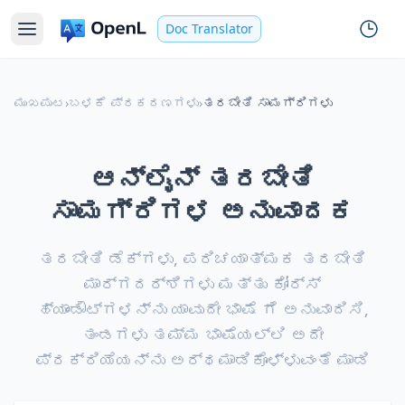
Doc Translator
ಮುಖಪುಟ
›
ಬಳಕೆ ಪ್ರಕರಣಗಳು
›
ತರಬೇತಿ ಸಾಮಗ್ರಿಗಳು
ಆನ್‌ಲೈನ್ ತರಬೇತಿ
ಸಾಮಗ್ರಿಗಳ ಅನುವಾದಕ
ತರಬೇತಿ ಡೆಕ್‌ಗಳು, ಪರಿಚಯಾತ್ಮಕ ತರಬೇತಿ
ಮಾರ್ಗದರ್ಶಿಗಳು ಮತ್ತು ಕೋರ್ಸ್
ಹ್ಯಾಂಡೌಟ್‌ಗಳನ್ನು ಯಾವುದೇ ಭಾಷೆ ಗೆ ಅನುವಾದಿಸಿ,
ತಂಡಗಳು ತಮ್ಮ ಭಾಷೆಯಲ್ಲಿ ಅದೇ
ಪ್ರಕ್ರಿಯೆಯನ್ನು ಅರ್ಥಮಾಡಿಕೊಳ್ಳುವಂತೆ ಮಾಡಿ