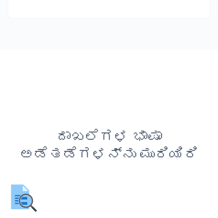
ದಾಖಲೆಗಳ ಭಾಷಾ
ಅಡೆತಡೆಗಳನ್ನು ಮುರಿಯಿರಿ