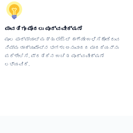
ಪಾವತಿಗೂ ಮೊದಲು ಪೂರ್ವವೀಕ್ಷಣೆ
ಮೂಲ ಫಾರ್ಮ್ಯಾಟ್ ಮತ್ತು ಲೇಔಟ್ ಹಾಗೆಯೇ ಉಳಿಸಿಕೊಂಡಿರುವ
ನಿಮ್ಮ ಡಾಕ್ಯುಮೆಂಟ್‌ನ ಭಾಗಶಃ ಅನುವಾದದ ಮಾದರಿಯನ್ನು
ಪರಿಶೀಲಿಸಿ. ಪ್ರತಿದಿನ ಉಚಿತ ಪೂರ್ವವೀಕ್ಷಣೆ
ಲಭ್ಯವಿದೆ.