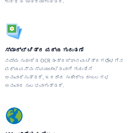
ಶುದ್ಧತೆ ಖಾತ್ರಿಯಾಗುತ್ತದೆ.
ಸ್ಮಾರ್ಟ್ ಚಿತ್ರ ಪಠ್ಯ ಗುರುತಣೆ
ನಮ್ಮ ಸುಧಾರಿತ OCR ತಂತ್ರಜ್ಞಾನವು ಚಿತ್ರಗಳೊಳಗಿನ
ಪಠ್ಯವನ್ನು ಸ್ವಯಂಚಾಲಿತವಾಗಿ ಗುರುತಿಸಿ
ಅನುವಾದಿಸುತ್ತದೆ, ಇದರಿಂದ ಸಂಕೀರ್ಣ ದಾಖಲಗಳ
ಅನುವಾದ ಸುಲಭವಾಗುತ್ತದೆ.