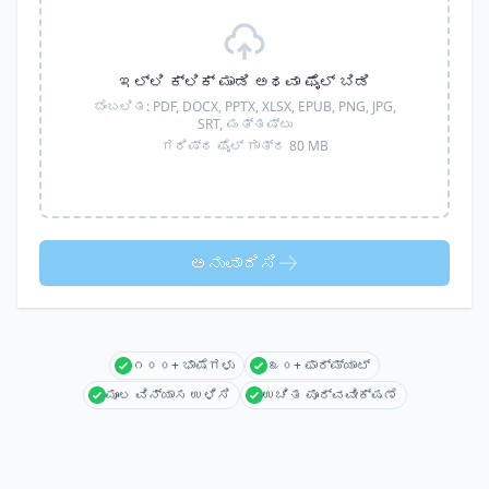
ಇಲ್ಲಿ ಕ್ಲಿಕ್ ಮಾಡಿ ಅಥವಾ ಫೈಲ್ ಬಿಡಿ
ಬೆಂಬಲಿತ:
PDF, DOCX, PPTX, XLSX, EPUB, PNG, JPG,
SRT,
ಮತ್ತಷ್ಟು
ಗರಿಷ್ಠ ಫೈಲ್ ಗಾತ್ರ 80 MB
ಅನುವಾದಿಸಿ
೧೦೦+ ಭಾಷೆಗಳು
೩೦+ ಫಾರ್ಮ್ಯಾಟ್
ಮೂಲ ವಿನ್ಯಾಸ ಉಳಿಸಿ
ಉಚಿತ ಪೂರ್ವವೀಕ್ಷಣೆ