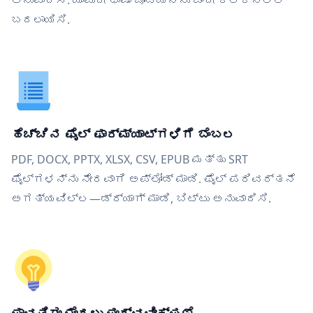
ಅನುವಾದಿಸಿ. ಯಾವುದೇ ಭಾಷಾ ಜೋಡಿಯನ್ನು ಒಂದೇ ಕ್ಲಿಕ್‌ನಲ್ಲಿ
ಬದಲಾಯಿಸಿ.
ಹೆಚ್ಚಿನ ಫೈಲ್ ಫಾರ್ಮ್ಯಾಟ್‌ಗಳಿಗೆ ಬೆಂಬಲ
PDF, DOCX, PPTX, XLSX, CSV, EPUB ಮತ್ತು SRT
ಫೈಲ್‌ಗಳನ್ನು ನೇರವಾಗಿ ಅಪ್ಲೋಡ್ ಮಾಡಿ. ಫೈಲ್ ಪರಿವರ್ತನೆ
ಅಗತ್ಯವಿಲ್ಲ—ಡ್ರ್ಯಾಗ್ ಮಾಡಿ, ಬಿಟ್ಟು ಅನುವಾದಿಸಿ.