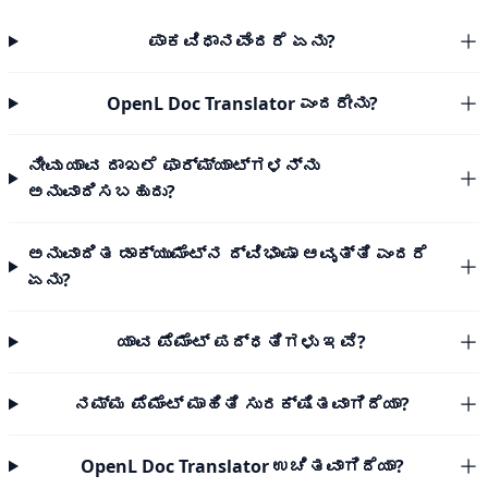
ಪಾಕವಿಧಾನವೆಂದರೆ ಏನು?
OpenL Doc Translator ಎಂದರೇನು?
ನೀವು ಯಾವ ದಾಖಲೆ ಫಾರ್ಮ್ಯಾಟ್‌ಗಳನ್ನು
ಅನುವಾದಿಸಬಹುದು?
ಅನುವಾದಿತ ಡಾಕ್ಯುಮೆಂಟ್‌ನ ದ್ವಿಭಾಷಾ ಆವೃತ್ತಿ ಎಂದರೆ
ಏನು?
ಯಾವ ಪೆಮೆಂಟ್ ಪದ್ಧತಿಗಳು ಇವೆ?
ನಮ್ಮ ಪೆಮೆಂಟ್ ಮಾಹಿತಿ ಸುರಕ್ಷಿತವಾಗಿದೆಯಾ?
OpenL Doc Translator ಉಚಿತವಾಗಿದೆಯಾ?