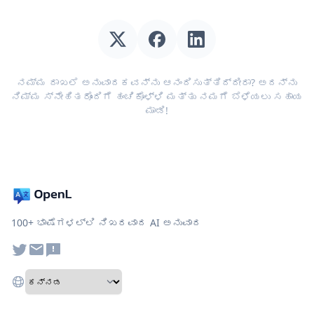
ನಮ್ಮ ದಾಖಲೆ ಅನುವಾದಕವನ್ನು ಆನಂದಿಸುತ್ತಿದ್ದೀರಾ? ಅದನ್ನು
ನಿಮ್ಮ ಸ್ನೇಹಿತರೊಂದಿಗೆ ಹಂಚಿಕೊಳ್ಳಿ ಮತ್ತು ನಮಗೆ ಬೆಳೆಯಲು ಸಹಾಯ
ಮಾಡಿ!
100+ ಭಾಷೆಗಳಲ್ಲಿ ನಿಖರವಾದ AI ಅನುವಾದ