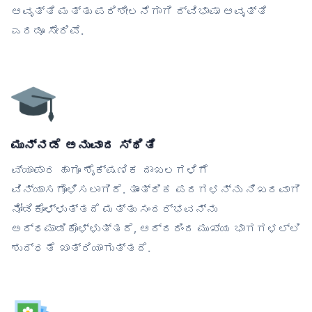
ಆವೃತ್ತಿ ಮತ್ತು ಪರಿಶೀಲನೆಗಾಗಿ ದ್ವಿಭಾಷಾ ಆವೃತ್ತಿ
ಎರಡೂ ಸೇರಿವೆ.
ಮುನ್ನಡೆ ಅನುವಾದ ಸ್ಥಿತಿ
ವ್ಯಾಪಾರ ಹಾಗೂ ಶೈಕ್ಷಣಿಕ ದಾಖಲಗಳಿಗೆ
ವಿನ್ಯಾಸಗೊಳಿಸಲಾಗಿದೆ. ತಾಂತ್ರಿಕ ಪದಗಳನ್ನು ನಿಖರವಾಗಿ
ನೋಡಿಕೊಳ್ಳುತ್ತದೆ ಮತ್ತು ಸಂದರ್ಭವನ್ನು
ಅರ್ಥಮಾಡಿಕೊಳ್ಳುತ್ತದೆ, ಆದ್ದರಿಂದ ಮುಖ್ಯ ಭಾಗಗಳಲ್ಲಿ
ಶುದ್ಧತೆ ಖಾತ್ರಿಯಾಗುತ್ತದೆ.