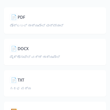
📄
PDF
ಪೋರ್ಟಬಲ್ ಡಾಕ್ಯುಮೆಂಟ್ ಫಾರ್ಮ್ಯಾಟ್
📄
DOCX
ಮೈಕ್ರೋಸಾಫ್ಟ್ ವರ್ಡ್ ಡಾಕ್ಯುಮೆಂಟ್
📄
TXT
ಸರಳ ಪಠ್ಯ