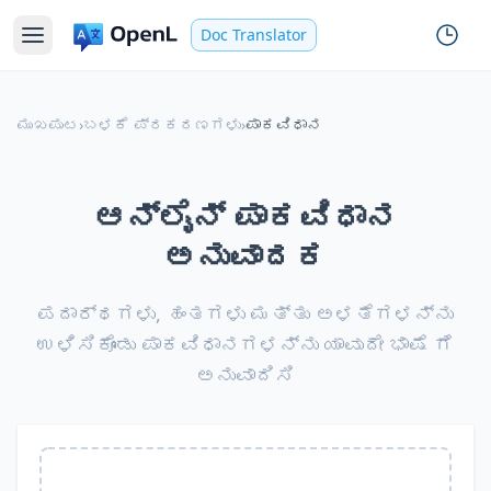
Doc Translator
ಮುಖಪುಟ
›
ಬಳಕೆ ಪ್ರಕರಣಗಳು
›
ಪಾಕವಿಧಾನ
ಆನ್‌ಲೈನ್ ಪಾಕವಿಧಾನ
ಅನುವಾದಕ
ಪದಾರ್ಥಗಳು, ಹಂತಗಳು ಮತ್ತು ಅಳತೆಗಳನ್ನು
ಉಳಿಸಿಕೊಂಡು ಪಾಕವಿಧಾನಗಳನ್ನು ಯಾವುದೇ ಭಾಷೆ ಗೆ
ಅನುವಾದಿಸಿ