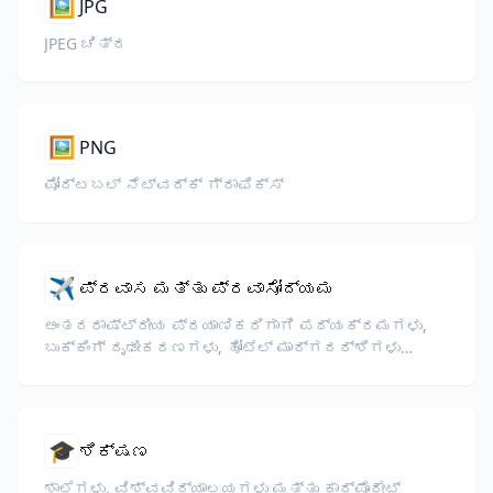
🖼️
JPG
JPEG ಚಿತ್ರ
🖼️
PNG
ಪೋರ್ಟಬಲ್ ನೆಟ್‌ವರ್ಕ್ ಗ್ರಾಫಿಕ್ಸ್
✈️
ಪ್ರವಾಸ ಮತ್ತು ಪ್ರವಾಸೋದ್ಯಮ
ಅಂತರರಾಷ್ಟ್ರೀಯ ಪ್ರಯಾಣಿಕರಿಗಾಗಿ ಪಠ್ಯಕ್ರಮಗಳು,
ಬುಕ್ಕಿಂಗ್ ದೃಢೀಕರಣಗಳು, ಹೋಟೆಲ್ ಮಾರ್ಗದರ್ಶಿಗಳು
ಮತ್ತು ವೀಸಾ ದಾಖಲೆಗಳನ್ನು ಅನುವಾದಿಸಿ.
🎓
ಶಿಕ್ಷಣ
ಶಾಲೆಗಳು, ವಿಶ್ವವಿದ್ಯಾಲಯಗಳು ಮತ್ತು ಕಾರ್ಪೊರೇಟ್