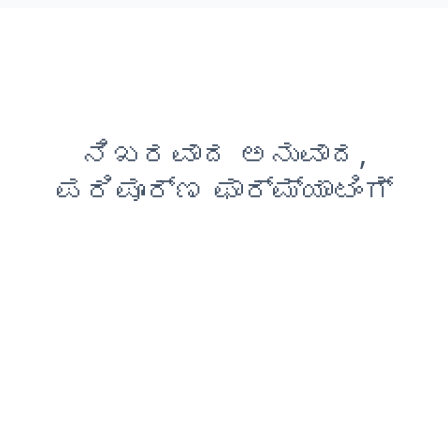
ನಿಖರವಾದ ಅನುವಾದ,
ಪರಿಪೂರ್ಣ ಫಾರ್ಮ್ಯಾಟಿಂಗ್