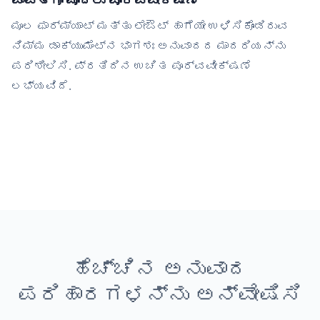
ಪಾವತಿಗೂ ಮೊದಲು ಪೂರ್ವವೀಕ್ಷಣೆ
ಮೂಲ ಫಾರ್ಮ್ಯಾಟ್ ಮತ್ತು ಲೇಔಟ್ ಹಾಗೆಯೇ ಉಳಿಸಿಕೊಂಡಿರುವ
ನಿಮ್ಮ ಡಾಕ್ಯುಮೆಂಟ್‌ನ ಭಾಗಶಃ ಅನುವಾದದ ಮಾದರಿಯನ್ನು
ಪರಿಶೀಲಿಸಿ. ಪ್ರತಿದಿನ ಉಚಿತ ಪೂರ್ವವೀಕ್ಷಣೆ
ಲಭ್ಯವಿದೆ.
ಹೆಚ್ಚಿನ ಅನುವಾದ
ಪರಿಹಾರಗಳನ್ನು ಅನ್ವೇಷಿಸಿ