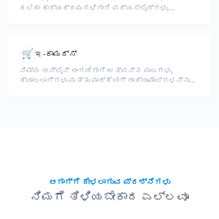
ಕಲಿಕಾ ಕಾರ್ಯಕ್ರಮಗಳಿಗಾಗಿ ಪಠ್ಯಸ್ಲೈಡ್ಗಳು,
ಪಠ್ಯಕ್ರಮಗಳು, ಪರೀಕ್ಷೆಗಳು ಮತ್ತು ತರಬೇತಿ
ಸಾಮಗ್ರಿಗಳನ್ನು ಅನುವಾದಿಸಿ.
🛒
ಇ-ಕಾಮರ್ಸ್
ನಿಮ್ಮ ಆನ್‌ಲೈನ್ ಅಂಗಡಿಗಾಗಿ ಉತ್ಪನ್ನ ಪುಟಗಳು,
ಕ್ಯಾಟಲಾಗ್‌ಗಳು ಮತ್ತು ಮಾರ್ಕೆಟಿಂಗ್ ಡಾಕ್ಯುಮೆಂಟ್‌ಗಳನ್ನು
ಅನುವಾದಿಸಿ.
ಆಗಾಗ್ಗೆ ಕೇಳಲಾಗುವ ಪ್ರಶ್ನೆಗಳು
ನಿಮಗೆ ತಿಳಿಯಬೇಕಾದ ಎಲ್ಲವೂ