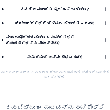
ನನಗೆ ಅನುವಾದಿತ ಫೈಲ್ ಏಕೆ ಬಂದಿಲ್ಲ?
ವಿದ್ಯಾರ್ಥಿಗಳಿಗೆ ಶಿಕ್ಷಣ ರಿಯಾಯಿತಿ ಇದೆಯಾ?
ನೀವು ಲಾಭೋದ್ದೇಶವಿಲ್ಲದ ಸಂಸ್ಥೆಗಳಿಗೆ
ರಿಯಾಯಿತಿಗಳನ್ನು ನೀಡುತ್ತೀರಾ?
ನಾನು ರಿಫಂಡ್ ಅನ್ನು ಕೇಳಬಹುದಾ?
ನಾವು ಕವರ್ ಮಾಡದ ಏನಾದರೂ ಇದೆಯಾ? ನಾವು ಖುಷಿಯಾಗಿ ಸ್ವೀಕರಿಸುತ್ತೇವೆ
ಪ್ರತಿಕ್ರಿಯೆ
.
ದಯವಿಟ್ಟು ಈ ಪುಟವನ್ನು ಹಂಚಿಕೊಳ್ಳಿ