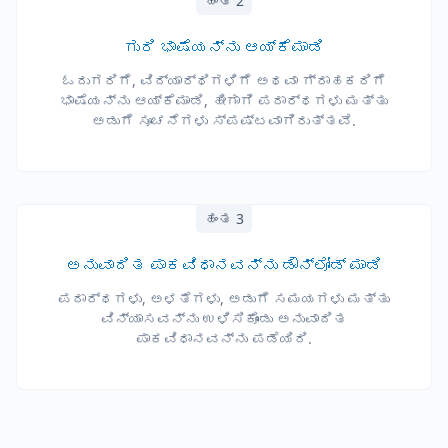
ಹಂತ 2
ಗುರಿ ಭಾಷೆಯನ್ನು ಆಯ್ಕೆಮಾಡಿ
ಓದುಗರಿಗೆ, ವಿದ್ಯಾರ್ಥಿಗಳಿಗೆ ಅಥವಾ ಗ್ರಾಹಕರಿಗೆ
ಭಾಷೆಯನ್ನು ಆಯ್ಕೆಮಾಡಿ, ಹೀಗಾಗಿ ಪದಾರ್ಥಗಳು ಮತ್ತು
ಅಡುಗೆ ಸೂಚನೆಗಳು ಸ್ಪಷ್ಟವಾಗಿರುತ್ತವೆ.
ಹಂತ 3
ಅನುವಾದಿತ ಪಾಕವಿಧಾನವನ್ನು ಡೌನ್‌ಲೋಡ್ ಮಾಡಿ
ಪದಾರ್ಥಗಳು, ಅಳತೆಗಳು, ಅಡುಗೆ ಸಮಯಗಳು ಮತ್ತು
ವಿನ್ಯಾಸವನ್ನು ಉಳಿಸಿಕೊಂಡು ಅನುವಾದಿತ
ಪಾಕವಿಧಾನವನ್ನು ಪಡೆಯಿರಿ.