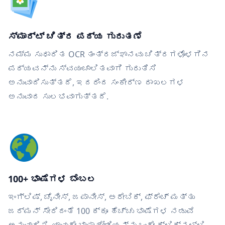
ಸ್ಮಾರ್ಟ್ ಚಿತ್ರ ಪಠ್ಯ ಗುರುತಣೆ
ನಮ್ಮ ಸುಧಾರಿತ OCR ತಂತ್ರಜ್ಞಾನವು ಚಿತ್ರಗಳೊಳಗಿನ
ಪಠ್ಯವನ್ನು ಸ್ವಯಂಚಾಲಿತವಾಗಿ ಗುರುತಿಸಿ
ಅನುವಾದಿಸುತ್ತದೆ, ಇದರಿಂದ ಸಂಕೀರ್ಣ ದಾಖಲಗಳ
ಅನುವಾದ ಸುಲಭವಾಗುತ್ತದೆ.
100+ ಭಾಷೆಗಳ ಬೆಂಬಲ
ಇಂಗ್ಲಿಷ್, ಚೈನೀಸ್, ಜಪಾನೀಸ್, ಅರೇಬಿಕ್, ಫ್ರೆಂಚ್ ಮತ್ತು
ಜರ್ಮನ್ ಸೇರಿದಂತೆ 100 ಕ್ಕೂ ಹೆಚ್ಚು ಭಾಷೆಗಳ ನಡುವೆ