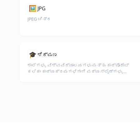
🖼️
JPG
JPEG ಚಿತ್ರ
🎓
ಶಿಕ್ಷಣ
ಶಾಲೆಗಳು, ವಿಶ್ವವಿದ್ಯಾಲಯಗಳು ಮತ್ತು ಕಾರ್ಪೊರೇಟ್
ಕಲಿಕಾ ಕಾರ್ಯಕ್ರಮಗಳಿಗಾಗಿ ಪಠ್ಯಸ್ಲೈಡ್ಗಳು,
ಪಠ್ಯಕ್ರಮಗಳು, ಪರೀಕ್ಷೆಗಳು ಮತ್ತು ತರಬೇತಿ
ಸಾಮಗ್ರಿಗಳನ್ನು ಅನುವಾದಿಸಿ.