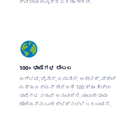
ದ್ವಿಭಾಷಾ ಆವೃತ್ತಿ ಎರಡೂ ಸೇರಿವೆ.
100+ ಭಾಷೆಗಳ ಬೆಂಬಲ
ಇಂಗ್ಲಿಷ್, ಚೈನೀಸ್, ಜಪಾನೀಸ್, ಅರೇಬಿಕ್, ಫ್ರೆಂಚ್
ಮತ್ತು ಜರ್ಮನ್ ಸೇರಿದಂತೆ 100 ಕ್ಕೂ ಹೆಚ್ಚು
ಭಾಷೆಗಳ ನಡುವೆ ಅನುವಾದಿಸಿ. ಯಾವುದೇ ಭಾಷಾ
ಜೋಡಿಯನ್ನು ಒಂದೇ ಕ್ಲಿಕ್‌ನಲ್ಲಿ ಬದಲಾಯಿಸಿ.