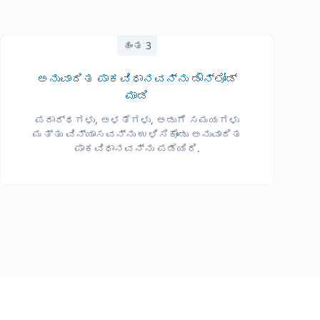
ಹಂತ 3
ಅನುವಾದಿತ ಪಾಕವಿಧಾನವನ್ನು ಡೌನ್‌ಲೋಡ್
ಮಾಡಿ
ಪದಾರ್ಥಗಳು, ಅಳತೆಗಳು, ಅಡುಗೆ ಸಮಯಗಳು
ಮತ್ತು ವಿನ್ಯಾಸವನ್ನು ಉಳಿಸಿಕೊಂಡು ಅನುವಾದಿತ
ಪಾಕವಿಧಾನವನ್ನು ಪಡೆಯಿರಿ.