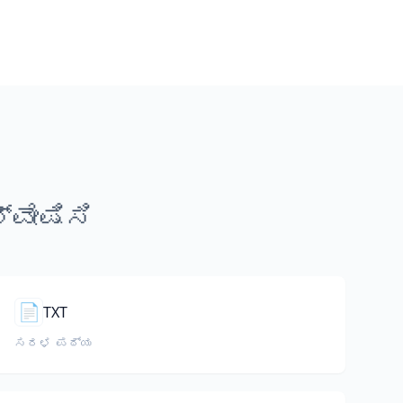
ವೇಷಿಸಿ
📄
TXT
ಸರಳ ಪಠ್ಯ