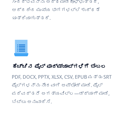
ಸಂದರ್ಭವನ್ನು ಅರ್ಥಮಾಡಿಕೊಳ್ಳುತ್ತದೆ,
ಆದ್ದರಿಂದ ಮುಖ್ಯ ಭಾಗಗಳಲ್ಲಿ ಶುದ್ಧತೆ
ಖಾತ್ರಿಯಾಗುತ್ತದೆ.
ಹೆಚ್ಚಿನ ಫೈಲ್ ಫಾರ್ಮ್ಯಾಟ್‌ಗಳಿಗೆ ಬೆಂಬಲ
PDF, DOCX, PPTX, XLSX, CSV, EPUB ಮತ್ತು SRT
ಫೈಲ್‌ಗಳನ್ನು ನೇರವಾಗಿ ಅಪ್ಲೋಡ್ ಮಾಡಿ. ಫೈಲ್
ಪರಿವರ್ತನೆ ಅಗತ್ಯವಿಲ್ಲ—ಡ್ರ್ಯಾಗ್ ಮಾಡಿ,
ಬಿಟ್ಟು ಅನುವಾದಿಸಿ.