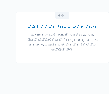
ಹಂತ 1
ನಿಮ್ಮ ಪಾಕವಿಧಾನವನ್ನು ಅಪ್‌ಲೋಡ್ ಮಾಡಿ
ಪದಾರ್ಥ ಪಟ್ಟಿ, ಅಡುಗೆ ಹಂತಗಳು ಮತ್ತು
ಸೇವನೆ ಟಿಪ್ಪಣಿಗಳೊಂದಿಗೆ PDF, DOCX, TXT, JPG
ಅಥವಾ PNG ರೂಪದಲ್ಲಿ ಪಾಕವಿಧಾನಗಳನ್ನು
ಅಪ್‌ಲೋಡ್ ಮಾಡಿ.