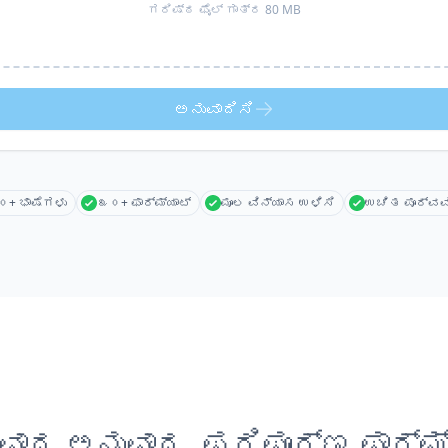
ಗರಿಷ್ಠ ಫೈಲ್ ಗಾತ್ರ 80 MB
ಅನುವಾದಿಸಿ
+ ಭಾಷೆಗಳು
೩೦+ ಫಾರ್ಮ್ಯಾಟ್
ಮೂಲ ವಿನ್ಯಾಸ ಉಳಿಸಿ
ಉಚಿತ ಪೂರ್ವವ
ಾದ ಅನುವಾದ, ಪರಿಪೂರ್ಣ ಫಾರ್ಮ್ಯ