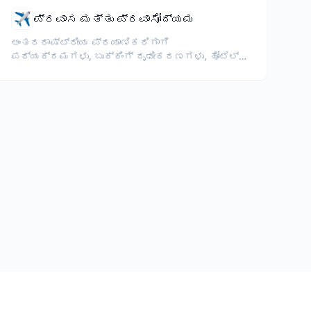
✈️
ಪ್ರವಾಸ ಮತ್ತು ಪ್ರವಾಸೋದ್ಯಮ
ಅಂತರರಾಷ್ಟ್ರೀಯ ಪ್ರಯಾಣಿಕರಿಗಾಗಿ
ಪಠ್ಯಕ್ರಮಗಳು, ಬುಕ್ಕಿಂಗ್ ದೃಢೀಕರಣಗಳು, ಹೋಟೆಲ್
ಮಾರ್ಗದರ್ಶಿಗಳು ಮತ್ತು ವೀಸಾ ದಾಖಲೆಗಳನ್ನು
ಅನುವಾದಿಸಿ.