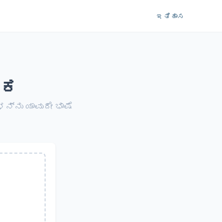
ಇತಿಹಾಸ
ದಕ
್ನು ಯಾವುದೇ ಭಾಷೆ