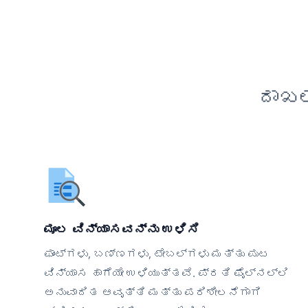
ದಾಖಲ
ಮೂಲ ವಿನ್ಯಾಸವನ್ನು ಉಳಿಸಿ
ಫಾಂಟ್‌ಗಳು, ಬಣ್ಣಗಳು, ಟೇಬಲ್‌ಗಳು ಮತ್ತು ಪುಟ
ವಿನ್ಯಾಸ ಹಾಗೆಯೇ ಉಳಿಯುತ್ತವೆ. ಪ್ರತಿ ಫೈಲ್‌ನಲ್ಲಿ
ಅನುವಾದಿತ ಆವೃತ್ತಿ ಮತ್ತು ಪರಿಶೀಲನೆಗಾಗಿ