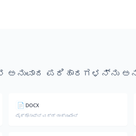
ಿನ ಅನುವಾದ ಪರಿಹಾರಗಳನ್ನು ಅನ್
📄
DOCX
ಮೈಕ್ರೋಸಾಫ್ಟ್ ವರ್ಡ್ ಡಾಕ್ಯುಮೆಂಟ್