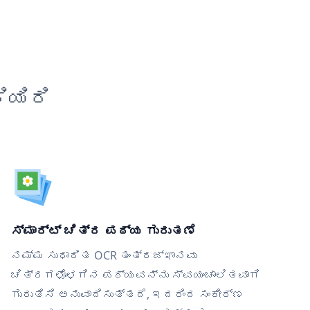
ಿಯಿರಿ
ಸ್ಮಾರ್ಟ್ ಚಿತ್ರ ಪಠ್ಯ ಗುರುತಣೆ
ನಮ್ಮ ಸುಧಾರಿತ OCR ತಂತ್ರಜ್ಞಾನವು
ಚಿತ್ರಗಳೊಳಗಿನ ಪಠ್ಯವನ್ನು ಸ್ವಯಂಚಾಲಿತವಾಗಿ
ಗುರುತಿಸಿ ಅನುವಾದಿಸುತ್ತದೆ, ಇದರಿಂದ ಸಂಕೀರ್ಣ