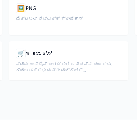
🖼️
PNG
ಪೋರ್ಟಬಲ್ ನೆಟ್‌ವರ್ಕ್ ಗ್ರಾಫಿಕ್ಸ್
🛒
ಇ-ಕಾಮರ್ಸ್
ನಿಮ್ಮ ಆನ್‌ಲೈನ್ ಅಂಗಡಿಗಾಗಿ ಉತ್ಪನ್ನ ಪುಟಗಳು,
ಕ್ಯಾಟಲಾಗ್‌ಗಳು ಮತ್ತು ಮಾರ್ಕೆಟಿಂಗ್
ಡಾಕ್ಯುಮೆಂಟ್‌ಗಳನ್ನು ಅನುವಾದಿಸಿ.