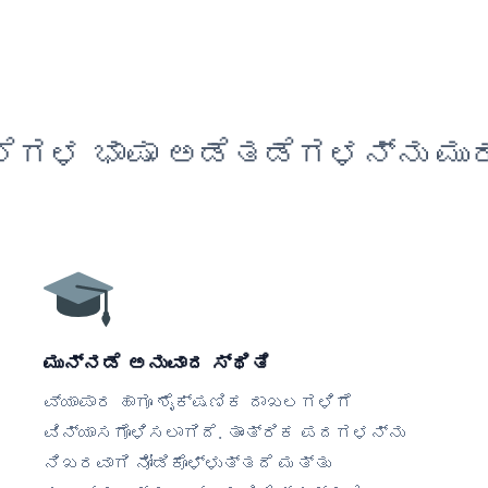
ೆಗಳ ಭಾಷಾ ಅಡೆತಡೆಗಳನ್ನು ಮುರ
ಮುನ್ನಡೆ ಅನುವಾದ ಸ್ಥಿತಿ
ವ್ಯಾಪಾರ ಹಾಗೂ ಶೈಕ್ಷಣಿಕ ದಾಖಲಗಳಿಗೆ
ವಿನ್ಯಾಸಗೊಳಿಸಲಾಗಿದೆ. ತಾಂತ್ರಿಕ ಪದಗಳನ್ನು
ನಿಖರವಾಗಿ ನೋಡಿಕೊಳ್ಳುತ್ತದೆ ಮತ್ತು