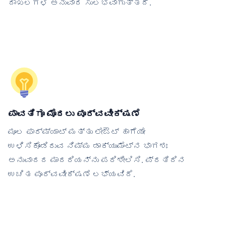
ದಾಖಲಗಳ ಅನುವಾದ ಸುಲಭವಾಗುತ್ತದೆ.
ಪಾವತಿಗೂ ಮೊದಲು ಪೂರ್ವವೀಕ್ಷಣೆ
ಮೂಲ ಫಾರ್ಮ್ಯಾಟ್ ಮತ್ತು ಲೇಔಟ್ ಹಾಗೆಯೇ
ಉಳಿಸಿಕೊಂಡಿರುವ ನಿಮ್ಮ ಡಾಕ್ಯುಮೆಂಟ್‌ನ ಭಾಗಶಃ
ಅನುವಾದದ ಮಾದರಿಯನ್ನು ಪರಿಶೀಲಿಸಿ. ಪ್ರತಿದಿನ
ಉಚಿತ ಪೂರ್ವವೀಕ್ಷಣೆ ಲಭ್ಯವಿದೆ.