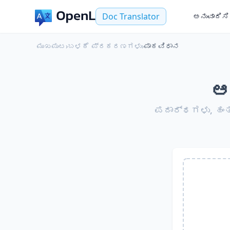
Doc Translator
ಅನುವಾದಿಸಿ
ಮುಖಪುಟ
›
ಬಳಕೆ ಪ್ರಕರಣಗಳು
›
ಪಾಕವಿಧಾನ
ಆ
ಪದಾರ್ಥಗಳು, ಹಂತ