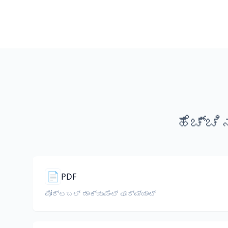
ಹೆಚ್ಚ
📄
PDF
ಪೋರ್ಟಬಲ್ ಡಾಕ್ಯುಮೆಂಟ್ ಫಾರ್ಮ್ಯಾಟ್