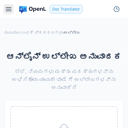
Doc Translator
ಮುಖಪುಟ
›
ಬಳಕೆ ಪ್ರಕರಣಗಳು
›
ಉಲ್ಲೇಖ
ಆನ್‌ಲೈನ್ ಉಲ್ಲೇಖ ಅನುವಾದಕ
ಬೆಲೆ, ನಿಯಮಗಳು ಮತ್ತು ಷರತ್ತುಗಳನ್ನು
ಉಳಿಸಿಕೊಂಡು ಯಾವುದೇ ಭಾಷೆ ಗೆ ಉಲ್ಲೇಖಗಳನ್ನು
ಅನುವಾದಿಸಿ