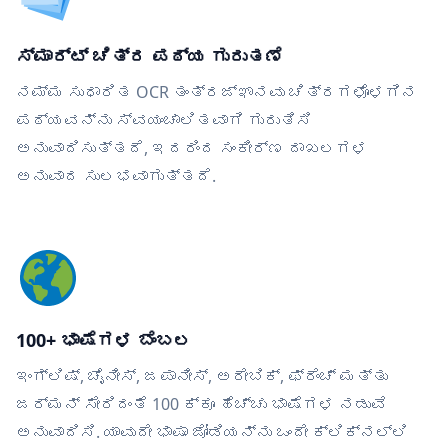
ಸ್ಮಾರ್ಟ್ ಚಿತ್ರ ಪಠ್ಯ ಗುರುತಣೆ
ನಮ್ಮ ಸುಧಾರಿತ OCR ತಂತ್ರಜ್ಞಾನವು ಚಿತ್ರಗಳೊಳಗಿನ
ಪಠ್ಯವನ್ನು ಸ್ವಯಂಚಾಲಿತವಾಗಿ ಗುರುತಿಸಿ
ಅನುವಾದಿಸುತ್ತದೆ, ಇದರಿಂದ ಸಂಕೀರ್ಣ ದಾಖಲಗಳ
ಅನುವಾದ ಸುಲಭವಾಗುತ್ತದೆ.
100+ ಭಾಷೆಗಳ ಬೆಂಬಲ
ಇಂಗ್ಲಿಷ್, ಚೈನೀಸ್, ಜಪಾನೀಸ್, ಅರೇಬಿಕ್, ಫ್ರೆಂಚ್ ಮತ್ತು
ಜರ್ಮನ್ ಸೇರಿದಂತೆ 100 ಕ್ಕೂ ಹೆಚ್ಚು ಭಾಷೆಗಳ ನಡುವೆ
ಅನುವಾದಿಸಿ. ಯಾವುದೇ ಭಾಷಾ ಜೋಡಿಯನ್ನು ಒಂದೇ ಕ್ಲಿಕ್‌ನಲ್ಲಿ