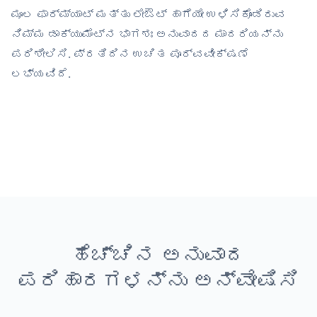
ಮೂಲ ಫಾರ್ಮ್ಯಾಟ್ ಮತ್ತು ಲೇಔಟ್ ಹಾಗೆಯೇ ಉಳಿಸಿಕೊಂಡಿರುವ
ನಿಮ್ಮ ಡಾಕ್ಯುಮೆಂಟ್‌ನ ಭಾಗಶಃ ಅನುವಾದದ ಮಾದರಿಯನ್ನು
ಪರಿಶೀಲಿಸಿ. ಪ್ರತಿದಿನ ಉಚಿತ ಪೂರ್ವವೀಕ್ಷಣೆ
ಲಭ್ಯವಿದೆ.
ಹೆಚ್ಚಿನ ಅನುವಾದ
ಪರಿಹಾರಗಳನ್ನು ಅನ್ವೇಷಿಸಿ