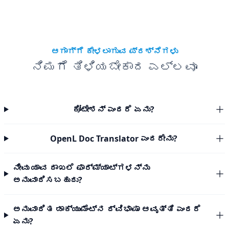
ಆಗಾಗ್ಗೆ ಕೇಳಲಾಗುವ ಪ್ರಶ್ನೆಗಳು
ನಿಮಗೆ ತಿಳಿಯಬೇಕಾದ ಎಲ್ಲವೂ
ಕೋಟೇಶನ್ ಎಂದರೆ ಏನು?
OpenL Doc Translator ಎಂದರೇನು?
ನೀವು ಯಾವ ದಾಖಲೆ ಫಾರ್ಮ್ಯಾಟ್‌ಗಳನ್ನು
ಅನುವಾದಿಸಬಹುದು?
ಅನುವಾದಿತ ಡಾಕ್ಯುಮೆಂಟ್‌ನ ದ್ವಿಭಾಷಾ ಆವೃತ್ತಿ ಎಂದರೆ
ಏನು?