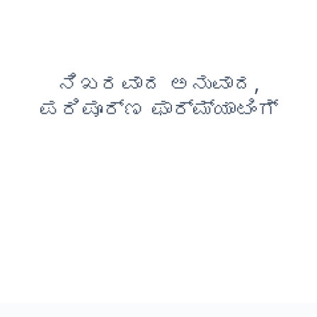
ನಿಖರವಾದ ಅನುವಾದ,
ಪರಿಪೂರ್ಣ ಫಾರ್ಮ್ಯಾಟಿಂಗ್