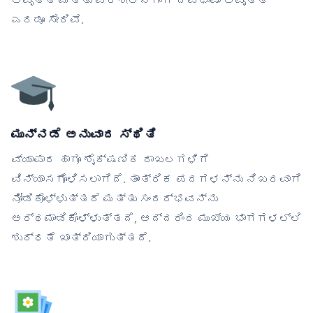
ಆವೃತ್ತಿ ಮತ್ತು ಪರಿಶೀಲನೆಗಾಗಿ ದ್ವಿಭಾಷಾ ಆವೃತ್ತಿ
ಎರಡೂ ಸೇರಿವೆ.
ಮುನ್ನಡೆ ಅನುವಾದ ಸ್ಥಿತಿ
ವ್ಯಾಪಾರ ಹಾಗೂ ಶೈಕ್ಷಣಿಕ ದಾಖಲಗಳಿಗೆ
ವಿನ್ಯಾಸಗೊಳಿಸಲಾಗಿದೆ. ತಾಂತ್ರಿಕ ಪದಗಳನ್ನು ನಿಖರವಾಗಿ
ನೋಡಿಕೊಳ್ಳುತ್ತದೆ ಮತ್ತು ಸಂದರ್ಭವನ್ನು
ಅರ್ಥಮಾಡಿಕೊಳ್ಳುತ್ತದೆ, ಆದ್ದರಿಂದ ಮುಖ್ಯ ಭಾಗಗಳಲ್ಲಿ
ಶುದ್ಧತೆ ಖಾತ್ರಿಯಾಗುತ್ತದೆ.