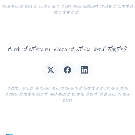
ನಾವು ಕವರ್ ಮಾಡದ ಏನಾದರೂ ಇದೆಯಾ? ನಾವು ಖುಷಿಯಾಗಿ ಸ್ವೀಕರಿಸುತ್ತೇವೆ
ಪ್ರತಿಕ್ರಿಯೆ
.
ದಯವಿಟ್ಟು ಈ ಪುಟವನ್ನು ಹಂಚಿಕೊಳ್ಳಿ
ನಮ್ಮ ದಾಖಲೆ ಅನುವಾದಕವನ್ನು ಆನಂದಿಸುತ್ತಿದ್ದೀರಾ? ಅದನ್ನು
ನಿಮ್ಮ ಸ್ನೇಹಿತರೊಂದಿಗೆ ಹಂಚಿಕೊಳ್ಳಿ ಮತ್ತು ನಮಗೆ ಬೆಳೆಯಲು ಸಹಾಯ
ಮಾಡಿ!