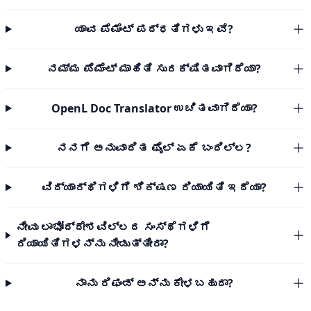
ಯಾವ ಪೆಮೆಂಟ್ ಪದ್ಧತಿಗಳು ಇವೆ?
ನಮ್ಮ ಪೆಮೆಂಟ್ ಮಾಹಿತಿ ಸುರಕ್ಷಿತವಾಗಿದೆಯಾ?
OpenL Doc Translator ಉಚಿತವಾಗಿದೆಯಾ?
ನನಗೆ ಅನುವಾದಿತ ಫೈಲ್ ಏಕೆ ಬಂದಿಲ್ಲ?
ವಿದ್ಯಾರ್ಥಿಗಳಿಗೆ ಶಿಕ್ಷಣ ರಿಯಾಯಿತಿ ಇದೆಯಾ?
ನೀವು ಲಾಭೋದ್ದೇಶವಿಲ್ಲದ ಸಂಸ್ಥೆಗಳಿಗೆ
ರಿಯಾಯಿತಿಗಳನ್ನು ನೀಡುತ್ತೀರಾ?
ನಾನು ರಿಫಂಡ್ ಅನ್ನು ಕೇಳಬಹುದಾ?