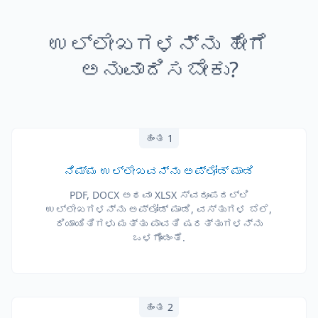
ಉಲ್ಲೇಖಗಳನ್ನು ಹೇಗೆ
ಅನುವಾದಿಸಬೇಕು?
ಹಂತ 1
ನಿಮ್ಮ ಉಲ್ಲೇಖವನ್ನು ಅಪ್‌ಲೋಡ್ ಮಾಡಿ
PDF, DOCX ಅಥವಾ XLSX ಸ್ವರೂಪದಲ್ಲಿ
ಉಲ್ಲೇಖಗಳನ್ನು ಅಪ್‌ಲೋಡ್ ಮಾಡಿ, ವಸ್ತುಗಳ ಬೆಲೆ,
ರಿಯಾಯಿತಿಗಳು ಮತ್ತು ಪಾವತಿ ಷರತ್ತುಗಳನ್ನು
ಒಳಗೊಂಡಂತೆ.
ಹಂತ 2