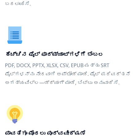
ಬದಲಾಯಿಸಿ.
ಹೆಚ್ಚಿನ ಫೈಲ್ ಫಾರ್ಮ್ಯಾಟ್‌ಗಳಿಗೆ ಬೆಂಬಲ
PDF, DOCX, PPTX, XLSX, CSV, EPUB ಮತ್ತು SRT
ಫೈಲ್‌ಗಳನ್ನು ನೇರವಾಗಿ ಅಪ್ಲೋಡ್ ಮಾಡಿ. ಫೈಲ್ ಪರಿವರ್ತನೆ
ಅಗತ್ಯವಿಲ್ಲ—ಡ್ರ್ಯಾಗ್ ಮಾಡಿ, ಬಿಟ್ಟು ಅನುವಾದಿಸಿ.
ಪಾವತಿಗೂ ಮೊದಲು ಪೂರ್ವವೀಕ್ಷಣೆ