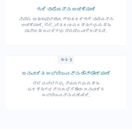
ಗುರಿ ಭಾಷೆಯನ್ನು ಆಯ್ಕೆಮಾಡಿ
ನಿಮ್ಮ ಅಂತಾರಾಷ್ಟ್ರೀಯ ಗ್ರಾಹಕರಿಗಾಗಿ ಭಾಷೆಯನ್ನು
ಆಯ್ಕೆಮಾಡಿ, ಬೆಲೆ, ವಿತರಣಾ ಷರತ್ತುಗಳು ಮತ್ತು
ಮಾನ್ಯತಾ ಅವಧಿಗಳು ಸ್ಪಷ್ಟವಾಗಿರುತ್ತವೆ.
ಹಂತ 3
ಅನುವಾದಿತ ಉಲ್ಲೇಖವನ್ನು ಡೌನ್‌ಲೋಡ್ ಮಾಡಿ
ಬೆಲೆ ಪಟ್ಟಿಗಳು, ನಿಯಮಗಳು ಮತ್ತು
ಷರತ್ತುಗಳನ್ನು ಉಳಿಸಿಕೊಂಡು ಅನುವಾದಿತ
ಉಲ್ಲೇಖವನ್ನು ಪಡೆಯಿರಿ.