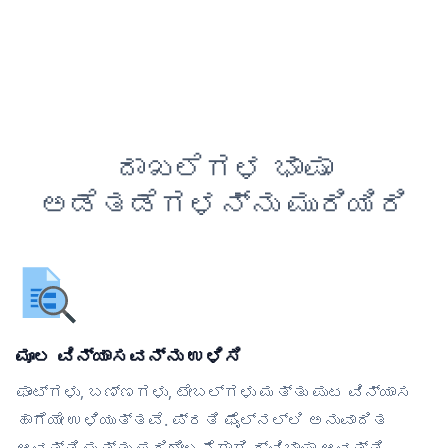
ದಾಖಲೆಗಳ ಭಾಷಾ
ಅಡೆತಡೆಗಳನ್ನು ಮುರಿಯಿರಿ
ಮೂಲ ವಿನ್ಯಾಸವನ್ನು ಉಳಿಸಿ
ಫಾಂಟ್‌ಗಳು, ಬಣ್ಣಗಳು, ಟೇಬಲ್‌ಗಳು ಮತ್ತು ಪುಟ ವಿನ್ಯಾಸ
ಹಾಗೆಯೇ ಉಳಿಯುತ್ತವೆ. ಪ್ರತಿ ಫೈಲ್‌ನಲ್ಲಿ ಅನುವಾದಿತ