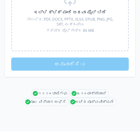
ಇಲ್ಲಿ ಕ್ಲಿಕ್ ಮಾಡಿ ಅಥವಾ ಫೈಲ್ ಬಿಡಿ
ಬೆಂಬಲಿತ:
PDF, DOCX, PPTX, XLSX, EPUB, PNG, JPG,
SRT,
ಮತ್ತಷ್ಟು
ಗರಿಷ್ಠ ಫೈಲ್ ಗಾತ್ರ 80 MB
ಅನುವಾದಿಸಿ
೧೦೦+ ಭಾಷೆಗಳು
೩೦+ ಫಾರ್ಮ್ಯಾಟ್
ಮೂಲ ವಿನ್ಯಾಸ ಉಳಿಸಿ
ಉಚಿತ ಪೂರ್ವವೀಕ್ಷಣೆ