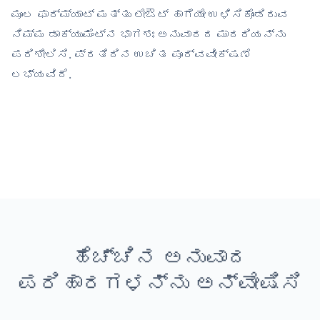
ಮೂಲ ಫಾರ್ಮ್ಯಾಟ್ ಮತ್ತು ಲೇಔಟ್ ಹಾಗೆಯೇ ಉಳಿಸಿಕೊಂಡಿರುವ
ನಿಮ್ಮ ಡಾಕ್ಯುಮೆಂಟ್‌ನ ಭಾಗಶಃ ಅನುವಾದದ ಮಾದರಿಯನ್ನು
ಪರಿಶೀಲಿಸಿ. ಪ್ರತಿದಿನ ಉಚಿತ ಪೂರ್ವವೀಕ್ಷಣೆ
ಲಭ್ಯವಿದೆ.
ಹೆಚ್ಚಿನ ಅನುವಾದ
ಪರಿಹಾರಗಳನ್ನು ಅನ್ವೇಷಿಸಿ