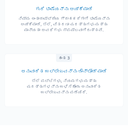
ಗುರಿ ಭಾಷೆಯನ್ನು ಆಯ್ಕೆಮಾಡಿ
ನಿಮ್ಮ ಅಂತಾರಾಷ್ಟ್ರೀಯ ಗ್ರಾಹಕರಿಗಾಗಿ ಭಾಷೆಯನ್ನು
ಆಯ್ಕೆಮಾಡಿ, ಬೆಲೆ, ವಿತರಣಾ ಷರತ್ತುಗಳು ಮತ್ತು
ಮಾನ್ಯತಾ ಅವಧಿಗಳು ಸ್ಪಷ್ಟವಾಗಿರುತ್ತವೆ.
ಹಂತ 3
ಅನುವಾದಿತ ಉಲ್ಲೇಖವನ್ನು ಡೌನ್‌ಲೋಡ್ ಮಾಡಿ
ಬೆಲೆ ಪಟ್ಟಿಗಳು, ನಿಯಮಗಳು ಮತ್ತು
ಷರತ್ತುಗಳನ್ನು ಉಳಿಸಿಕೊಂಡು ಅನುವಾದಿತ
ಉಲ್ಲೇಖವನ್ನು ಪಡೆಯಿರಿ.