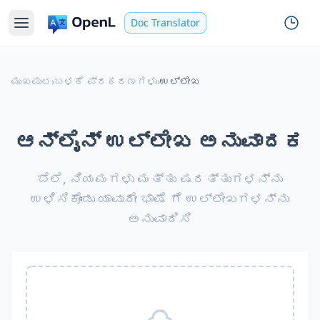
Doc Translator
ಮುಖಪುಟ
›
ಬಳಕೆ ಪ್ರಕರಣಗಳು
›
ಉಲ್ಲೇಖ
ಆನ್‌ಲೈನ್ ಉಲ್ಲೇಖ ಅನುವಾದಕ
ಬೆಲೆ, ನಿಯಮಗಳು ಮತ್ತು ಷರತ್ತುಗಳನ್ನು
ಉಳಿಸಿಕೊಂಡು ಯಾವುದೇ ಭಾಷೆ ಗೆ ಉಲ್ಲೇಖಗಳನ್ನು
ಅನುವಾದಿಸಿ