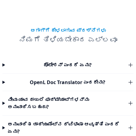
ಆಗಾಗ್ಗೆ ಕೇಳಲಾಗುವ ಪ್ರಶ್ನೆಗಳು
ನಿಮಗೆ ತಿಳಿಯಬೇಕಾದ ಎಲ್ಲವೂ
ಕೋಟೇಶನ್ ಎಂದರೆ ಏನು?
OpenL Doc Translator ಎಂದರೇನು?
ನೀವು ಯಾವ ದಾಖಲೆ ಫಾರ್ಮ್ಯಾಟ್‌ಗಳನ್ನು
ಅನುವಾದಿಸಬಹುದು?
ಅನುವಾದಿತ ಡಾಕ್ಯುಮೆಂಟ್‌ನ ದ್ವಿಭಾಷಾ ಆವೃತ್ತಿ ಎಂದರೆ
ಏನು?