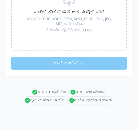
ಇಲ್ಲಿ ಕ್ಲಿಕ್ ಮಾಡಿ ಅಥವಾ ಫೈಲ್ ಬಿಡಿ
ಬೆಂಬಲಿತ:
PDF, DOCX, PPTX, XLSX, EPUB, PNG, JPG,
SRT,
ಮತ್ತಷ್ಟು
ಗರಿಷ್ಠ ಫೈಲ್ ಗಾತ್ರ 80 MB
ಅನುವಾದಿಸಿ
೧೦೦+ ಭಾಷೆಗಳು
೩೦+ ಫಾರ್ಮ್ಯಾಟ್
ಮೂಲ ವಿನ್ಯಾಸ ಉಳಿಸಿ
ಉಚಿತ ಪೂರ್ವವೀಕ್ಷಣೆ