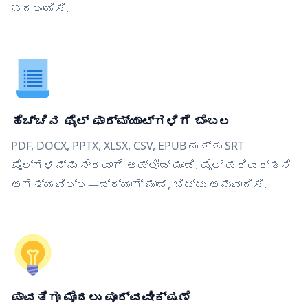
ಬದಲಾಯಿಸಿ.
ಹೆಚ್ಚಿನ ಫೈಲ್ ಫಾರ್ಮ್ಯಾಟ್‌ಗಳಿಗೆ ಬೆಂಬಲ
PDF, DOCX, PPTX, XLSX, CSV, EPUB ಮತ್ತು SRT
ಫೈಲ್‌ಗಳನ್ನು ನೇರವಾಗಿ ಅಪ್ಲೋಡ್ ಮಾಡಿ. ಫೈಲ್ ಪರಿವರ್ತನೆ
ಅಗತ್ಯವಿಲ್ಲ—ಡ್ರ್ಯಾಗ್ ಮಾಡಿ, ಬಿಟ್ಟು ಅನುವಾದಿಸಿ.
ಪಾವತಿಗೂ ಮೊದಲು ಪೂರ್ವವೀಕ್ಷಣೆ