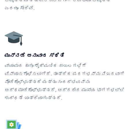
ಆವೃತ್ತಿ ಮತ್ತು ಪರಿಶೀಲನೆಗಾಗಿ ದ್ವಿಭಾಷಾ ಆವೃತ್ತಿ
ಎರಡೂ ಸೇರಿವೆ.
ಮುನ್ನಡೆ ಅನುವಾದ ಸ್ಥಿತಿ
ವ್ಯಾಪಾರ ಹಾಗೂ ಶೈಕ್ಷಣಿಕ ದಾಖಲಗಳಿಗೆ
ವಿನ್ಯಾಸಗೊಳಿಸಲಾಗಿದೆ. ತಾಂತ್ರಿಕ ಪದಗಳನ್ನು ನಿಖರವಾಗಿ
ನೋಡಿಕೊಳ್ಳುತ್ತದೆ ಮತ್ತು ಸಂದರ್ಭವನ್ನು
ಅರ್ಥಮಾಡಿಕೊಳ್ಳುತ್ತದೆ, ಆದ್ದರಿಂದ ಮುಖ್ಯ ಭಾಗಗಳಲ್ಲಿ
ಶುದ್ಧತೆ ಖಾತ್ರಿಯಾಗುತ್ತದೆ.