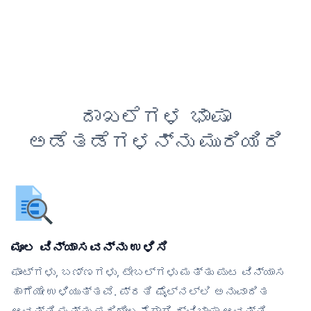
ದಾಖಲೆಗಳ ಭಾಷಾ
ಅಡೆತಡೆಗಳನ್ನು ಮುರಿಯಿರಿ
ಮೂಲ ವಿನ್ಯಾಸವನ್ನು ಉಳಿಸಿ
ಫಾಂಟ್‌ಗಳು, ಬಣ್ಣಗಳು, ಟೇಬಲ್‌ಗಳು ಮತ್ತು ಪುಟ ವಿನ್ಯಾಸ
ಹಾಗೆಯೇ ಉಳಿಯುತ್ತವೆ. ಪ್ರತಿ ಫೈಲ್‌ನಲ್ಲಿ ಅನುವಾದಿತ