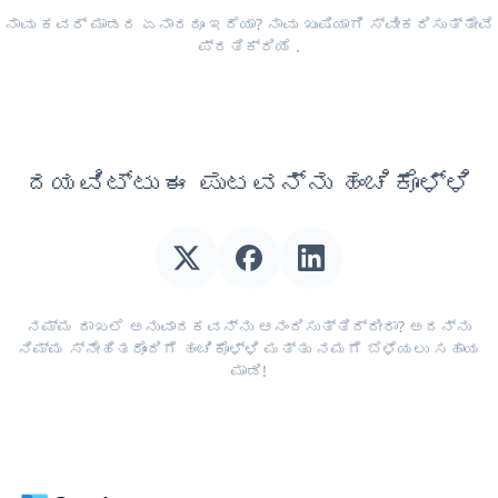
ನಾವು ಕವರ್ ಮಾಡದ ಏನಾದರೂ ಇದೆಯಾ? ನಾವು ಖುಷಿಯಾಗಿ ಸ್ವೀಕರಿಸುತ್ತೇವೆ
ಪ್ರತಿಕ್ರಿಯೆ
.
ದಯವಿಟ್ಟು ಈ ಪುಟವನ್ನು ಹಂಚಿಕೊಳ್ಳಿ
ನಮ್ಮ ದಾಖಲೆ ಅನುವಾದಕವನ್ನು ಆನಂದಿಸುತ್ತಿದ್ದೀರಾ? ಅದನ್ನು
ನಿಮ್ಮ ಸ್ನೇಹಿತರೊಂದಿಗೆ ಹಂಚಿಕೊಳ್ಳಿ ಮತ್ತು ನಮಗೆ ಬೆಳೆಯಲು ಸಹಾಯ
ಮಾಡಿ!