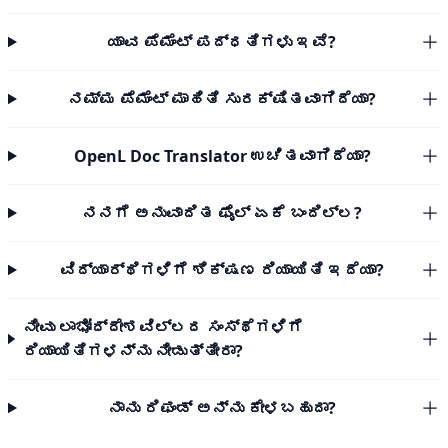
ಯಾವ ಪೆಮೆಂಟ್ ಪದ್ಧತಿಗಳು ಇವೆ?
ನಮ್ಮ ಪೆಮೆಂಟ್ ಮಾಹಿತಿ ಸುರಕ್ಷಿತವಾಗಿದೆಯಾ?
OpenL Doc Translator ಉಚಿತವಾಗಿದೆಯಾ?
ನನಗೆ ಅನುವಾದಿತ ಫೈಲ್ ಏಕೆ ಬಂದಿಲ್ಲ?
ವಿದ್ಯಾರ್ಥಿಗಳಿಗೆ ಶಿಕ್ಷಣ ರಿಯಾಯಿತಿ ಇದೆಯಾ?
ನೀವು ಲಾಭೋದ್ದೇಶವಿಲ್ಲದ ಸಂಸ್ಥೆಗಳಿಗೆ
ರಿಯಾಯಿತಿಗಳನ್ನು ನೀಡುತ್ತೀರಾ?
ನಾನು ರಿಫಂಡ್ ಅನ್ನು ಕೇಳಬಹುದಾ?