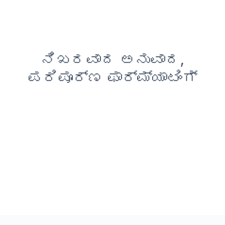
ನಿಖರವಾದ ಅನುವಾದ,
ಪರಿಪೂರ್ಣ ಫಾರ್ಮ್ಯಾಟಿಂಗ್