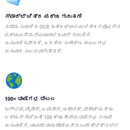
ಸ್ಮಾರ್ಟ್ ಚಿತ್ರ ಪಠ್ಯ ಗುರುತಣೆ
ನಮ್ಮ ಸುಧಾರಿತ OCR ತಂತ್ರಜ್ಞಾನವು ಚಿತ್ರಗಳೊಳಗಿನ
ಪಠ್ಯವನ್ನು ಸ್ವಯಂಚಾಲಿತವಾಗಿ ಗುರುತಿಸಿ
ಅನುವಾದಿಸುತ್ತದೆ, ಇದರಿಂದ ಸಂಕೀರ್ಣ ದಾಖಲಗಳ
ಅನುವಾದ ಸುಲಭವಾಗುತ್ತದೆ.
100+ ಭಾಷೆಗಳ ಬೆಂಬಲ
ಇಂಗ್ಲಿಷ್, ಚೈನೀಸ್, ಜಪಾನೀಸ್, ಅರೇಬಿಕ್, ಫ್ರೆಂಚ್ ಮತ್ತು
ಜರ್ಮನ್ ಸೇರಿದಂತೆ 100 ಕ್ಕೂ ಹೆಚ್ಚು ಭಾಷೆಗಳ ನಡುವೆ
ಅನುವಾದಿಸಿ. ಯಾವುದೇ ಭಾಷಾ ಜೋಡಿಯನ್ನು ಒಂದೇ ಕ್ಲಿಕ್‌ನಲ್ಲಿ