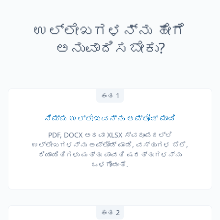
ಉಲ್ಲೇಖಗಳನ್ನು ಹೇಗೆ
ಅನುವಾದಿಸಬೇಕು?
ಹಂತ 1
ನಿಮ್ಮ ಉಲ್ಲೇಖವನ್ನು ಅಪ್‌ಲೋಡ್ ಮಾಡಿ
PDF, DOCX ಅಥವಾ XLSX ಸ್ವರೂಪದಲ್ಲಿ
ಉಲ್ಲೇಖಗಳನ್ನು ಅಪ್‌ಲೋಡ್ ಮಾಡಿ, ವಸ್ತುಗಳ ಬೆಲೆ,
ರಿಯಾಯಿತಿಗಳು ಮತ್ತು ಪಾವತಿ ಷರತ್ತುಗಳನ್ನು
ಒಳಗೊಂಡಂತೆ.
ಹಂತ 2