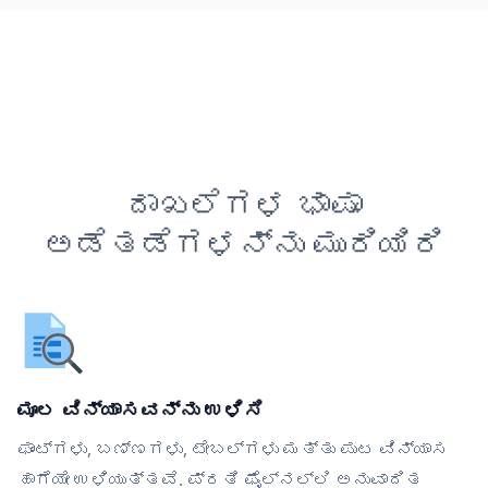
ದಾಖಲೆಗಳ ಭಾಷಾ
ಅಡೆತಡೆಗಳನ್ನು ಮುರಿಯಿರಿ
ಮೂಲ ವಿನ್ಯಾಸವನ್ನು ಉಳಿಸಿ
ಫಾಂಟ್‌ಗಳು, ಬಣ್ಣಗಳು, ಟೇಬಲ್‌ಗಳು ಮತ್ತು ಪುಟ ವಿನ್ಯಾಸ
ಹಾಗೆಯೇ ಉಳಿಯುತ್ತವೆ. ಪ್ರತಿ ಫೈಲ್‌ನಲ್ಲಿ ಅನುವಾದಿತ