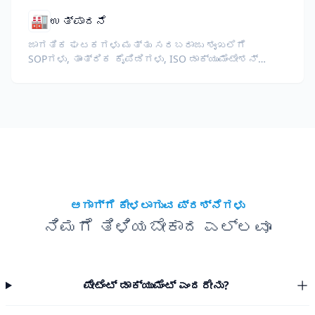
🏭
ಉತ್ಪಾದನೆ
ಜಾಗತಿಕ ಘಟಕಗಳು ಮತ್ತು ಸರಬರಾಜು ಶೃಂಖಲೆಗೆ
SOPಗಳು, ತಾಂತ್ರಿಕ ಕೈಪಿಡಿಗಳು, ISO ಡಾಕ್ಯುಮೆಂಟೇಶನ್
ಮತ್ತು ಉಪಕರಣ ಸ್ಪೆಕ್ಸ್ ಅನ್ನು ಅನುವಾದಿಸಿ.
ಆಗಾಗ್ಗೆ ಕೇಳಲಾಗುವ ಪ್ರಶ್ನೆಗಳು
ನಿಮಗೆ ತಿಳಿಯಬೇಕಾದ ಎಲ್ಲವೂ
ಪೇಟೆಂಟ್ ಡಾಕ್ಯುಮೆಂಟ್ ಎಂದರೇನು?