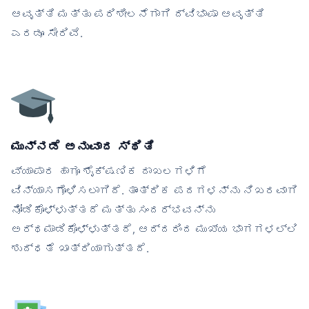
ಆವೃತ್ತಿ ಮತ್ತು ಪರಿಶೀಲನೆಗಾಗಿ ದ್ವಿಭಾಷಾ ಆವೃತ್ತಿ
ಎರಡೂ ಸೇರಿವೆ.
ಮುನ್ನಡೆ ಅನುವಾದ ಸ್ಥಿತಿ
ವ್ಯಾಪಾರ ಹಾಗೂ ಶೈಕ್ಷಣಿಕ ದಾಖಲಗಳಿಗೆ
ವಿನ್ಯಾಸಗೊಳಿಸಲಾಗಿದೆ. ತಾಂತ್ರಿಕ ಪದಗಳನ್ನು ನಿಖರವಾಗಿ
ನೋಡಿಕೊಳ್ಳುತ್ತದೆ ಮತ್ತು ಸಂದರ್ಭವನ್ನು
ಅರ್ಥಮಾಡಿಕೊಳ್ಳುತ್ತದೆ, ಆದ್ದರಿಂದ ಮುಖ್ಯ ಭಾಗಗಳಲ್ಲಿ
ಶುದ್ಧತೆ ಖಾತ್ರಿಯಾಗುತ್ತದೆ.