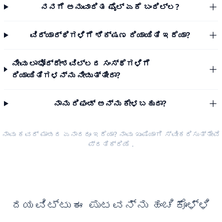
ನನಗೆ ಅನುವಾದಿತ ಫೈಲ್ ಏಕೆ ಬಂದಿಲ್ಲ?
ವಿದ್ಯಾರ್ಥಿಗಳಿಗೆ ಶಿಕ್ಷಣ ರಿಯಾಯಿತಿ ಇದೆಯಾ?
ನೀವು ಲಾಭೋದ್ದೇಶವಿಲ್ಲದ ಸಂಸ್ಥೆಗಳಿಗೆ
ರಿಯಾಯಿತಿಗಳನ್ನು ನೀಡುತ್ತೀರಾ?
ನಾನು ರಿಫಂಡ್ ಅನ್ನು ಕೇಳಬಹುದಾ?
ನಾವು ಕವರ್ ಮಾಡದ ಏನಾದರೂ ಇದೆಯಾ? ನಾವು ಖುಷಿಯಾಗಿ ಸ್ವೀಕರಿಸುತ್ತೇವೆ
ಪ್ರತಿಕ್ರಿಯೆ
.
ದಯವಿಟ್ಟು ಈ ಪುಟವನ್ನು ಹಂಚಿಕೊಳ್ಳಿ