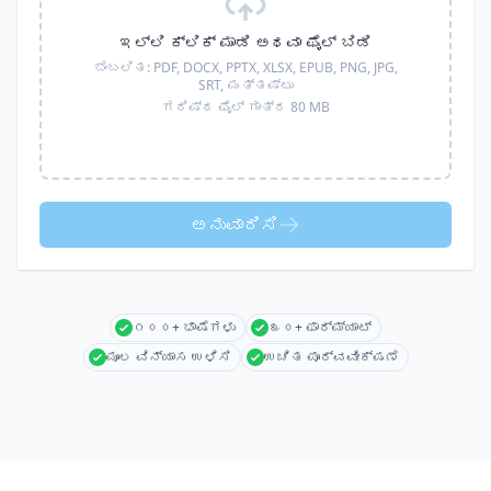
ಇಲ್ಲಿ ಕ್ಲಿಕ್ ಮಾಡಿ ಅಥವಾ ಫೈಲ್ ಬಿಡಿ
ಬೆಂಬಲಿತ:
PDF, DOCX, PPTX, XLSX, EPUB, PNG, JPG,
SRT,
ಮತ್ತಷ್ಟು
ಗರಿಷ್ಠ ಫೈಲ್ ಗಾತ್ರ 80 MB
ಅನುವಾದಿಸಿ
೧೦೦+ ಭಾಷೆಗಳು
೩೦+ ಫಾರ್ಮ್ಯಾಟ್
ಮೂಲ ವಿನ್ಯಾಸ ಉಳಿಸಿ
ಉಚಿತ ಪೂರ್ವವೀಕ್ಷಣೆ