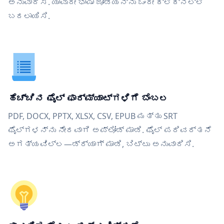
ಅನುವಾದಿಸಿ. ಯಾವುದೇ ಭಾಷಾ ಜೋಡಿಯನ್ನು ಒಂದೇ ಕ್ಲಿಕ್‌ನಲ್ಲಿ
ಬದಲಾಯಿಸಿ.
ಹೆಚ್ಚಿನ ಫೈಲ್ ಫಾರ್ಮ್ಯಾಟ್‌ಗಳಿಗೆ ಬೆಂಬಲ
PDF, DOCX, PPTX, XLSX, CSV, EPUB ಮತ್ತು SRT
ಫೈಲ್‌ಗಳನ್ನು ನೇರವಾಗಿ ಅಪ್ಲೋಡ್ ಮಾಡಿ. ಫೈಲ್ ಪರಿವರ್ತನೆ
ಅಗತ್ಯವಿಲ್ಲ—ಡ್ರ್ಯಾಗ್ ಮಾಡಿ, ಬಿಟ್ಟು ಅನುವಾದಿಸಿ.