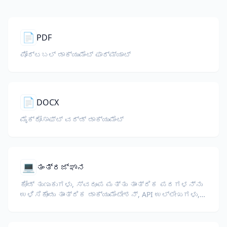
📄
PDF
ಪೋರ್ಟಬಲ್ ಡಾಕ್ಯುಮೆಂಟ್ ಫಾರ್ಮ್ಯಾಟ್
📄
DOCX
ಮೈಕ್ರೋಸಾಫ್ಟ್ ವರ್ಡ್ ಡಾಕ್ಯುಮೆಂಟ್
💻
ತಂತ್ರಜ್ಞಾನ
ಕೋಡ್ ತುಣುಕುಗಳು, ಸ್ವರೂಪ ಮತ್ತು ತಾಂತ್ರಿಕ ಪದಗಳನ್ನು
ಉಳಿಸಿಕೊಂಡು ತಾಂತ್ರಿಕ ಡಾಕ್ಯುಮೆಂಟೇಶನ್, API ಉಲ್ಲೇಖಗಳು,
ವೈಟ್ ಪೇಪರ್‌ಗಳು ಮತ್ತು ಡೆವಲಪರ್ ಮಾರ್ಗದರ್ಶಿಗಳನ್ನು
ಅನುವಾದಿಸಿ.