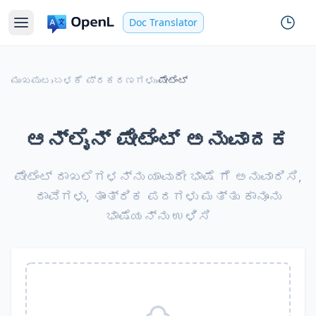
Doc Translator
ಮುಖಪುಟ
›
ಬಳಕೆ ಪ್ರಕರಣಗಳು
›
ಪೇಟೆಂಟ್
ಆನ್‌ಲೈನ್ ಪೇಟೆಂಟ್ ಅನುವಾದಕ
ಪೇಟೆಂಟ್ ದಾಖಲೆಗಳನ್ನು ಯಾವುದೇ ಭಾಷೆ ಗೆ ಅನುವಾದಿಸಿ,
ದಾವೆಗಳು, ತಾಂತ್ರಿಕ ಪದಗಳು ಮತ್ತು ಕಾನೂನು
ಭಾಷೆಯನ್ನು ಉಳಿಸಿ