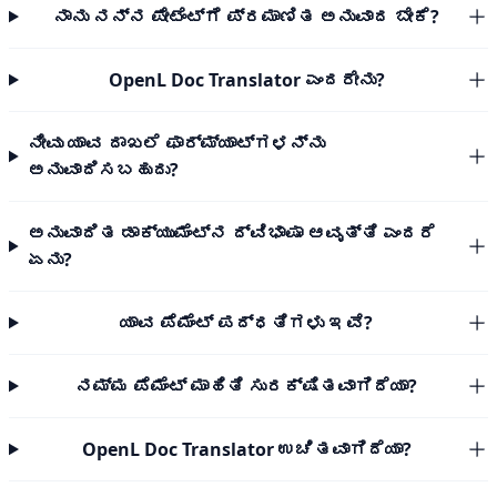
ನಾನು ನನ್ನ ಪೇಟೆಂಟ್‌ಗೆ ಪ್ರಮಾಣಿತ ಅನುವಾದ ಬೇಕೆ?
OpenL Doc Translator ಎಂದರೇನು?
ನೀವು ಯಾವ ದಾಖಲೆ ಫಾರ್ಮ್ಯಾಟ್‌ಗಳನ್ನು
ಅನುವಾದಿಸಬಹುದು?
ಅನುವಾದಿತ ಡಾಕ್ಯುಮೆಂಟ್‌ನ ದ್ವಿಭಾಷಾ ಆವೃತ್ತಿ ಎಂದರೆ
ಏನು?
ಯಾವ ಪೆಮೆಂಟ್ ಪದ್ಧತಿಗಳು ಇವೆ?
ನಮ್ಮ ಪೆಮೆಂಟ್ ಮಾಹಿತಿ ಸುರಕ್ಷಿತವಾಗಿದೆಯಾ?
OpenL Doc Translator ಉಚಿತವಾಗಿದೆಯಾ?