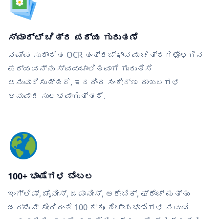
ಸ್ಮಾರ್ಟ್ ಚಿತ್ರ ಪಠ್ಯ ಗುರುತಣೆ
ನಮ್ಮ ಸುಧಾರಿತ OCR ತಂತ್ರಜ್ಞಾನವು ಚಿತ್ರಗಳೊಳಗಿನ
ಪಠ್ಯವನ್ನು ಸ್ವಯಂಚಾಲಿತವಾಗಿ ಗುರುತಿಸಿ
ಅನುವಾದಿಸುತ್ತದೆ, ಇದರಿಂದ ಸಂಕೀರ್ಣ ದಾಖಲಗಳ
ಅನುವಾದ ಸುಲಭವಾಗುತ್ತದೆ.
100+ ಭಾಷೆಗಳ ಬೆಂಬಲ
ಇಂಗ್ಲಿಷ್, ಚೈನೀಸ್, ಜಪಾನೀಸ್, ಅರೇಬಿಕ್, ಫ್ರೆಂಚ್ ಮತ್ತು
ಜರ್ಮನ್ ಸೇರಿದಂತೆ 100 ಕ್ಕೂ ಹೆಚ್ಚು ಭಾಷೆಗಳ ನಡುವೆ