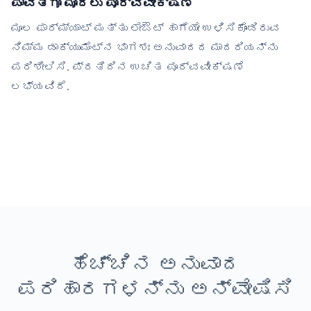
ಪಾವತಿಗೂ ಮೊದಲು ಪೂರ್ವವೀಕ್ಷಣೆ
ಮೂಲ ಫಾರ್ಮ್ಯಾಟ್ ಮತ್ತು ಲೇಔಟ್ ಹಾಗೆಯೇ ಉಳಿಸಿಕೊಂಡಿರುವ
ನಿಮ್ಮ ಡಾಕ್ಯುಮೆಂಟ್‌ನ ಭಾಗಶಃ ಅನುವಾದದ ಮಾದರಿಯನ್ನು
ಪರಿಶೀಲಿಸಿ. ಪ್ರತಿದಿನ ಉಚಿತ ಪೂರ್ವವೀಕ್ಷಣೆ
ಲಭ್ಯವಿದೆ.
ಹೆಚ್ಚಿನ ಅನುವಾದ
ಪರಿಹಾರಗಳನ್ನು ಅನ್ವೇಷಿಸಿ