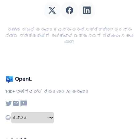
ನಮ್ಮ ದಾಖಲೆ ಅನುವಾದಕವನ್ನು ಆನಂದಿಸುತ್ತಿದ್ದೀರಾ? ಅದನ್ನು
ನಿಮ್ಮ ಸ್ನೇಹಿತರೊಂದಿಗೆ ಹಂಚಿಕೊಳ್ಳಿ ಮತ್ತು ನಮಗೆ ಬೆಳೆಯಲು ಸಹಾಯ
ಮಾಡಿ!
100+ ಭಾಷೆಗಳಲ್ಲಿ ನಿಖರವಾದ AI ಅನುವಾದ