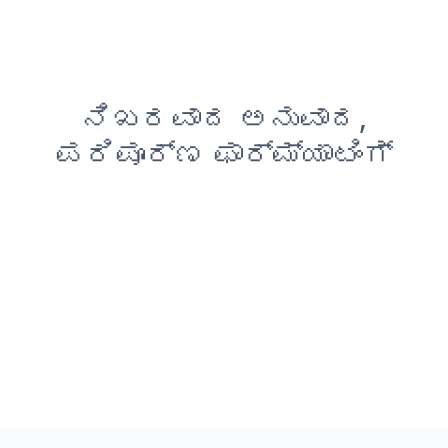
ನಿಖರವಾದ ಅನುವಾದ,
ಪರಿಪೂರ್ಣ ಫಾರ್ಮ್ಯಾಟಿಂಗ್