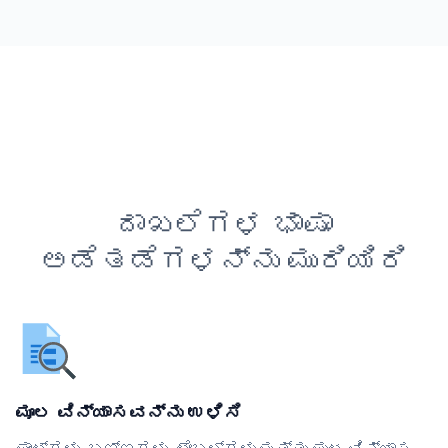
ದಾಖಲೆಗಳ ಭಾಷಾ
ಅಡೆತಡೆಗಳನ್ನು ಮುರಿಯಿರಿ
ಮೂಲ ವಿನ್ಯಾಸವನ್ನು ಉಳಿಸಿ