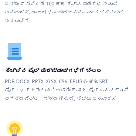
ಜರ್ಮನ್ ಸೇರಿದಂತೆ 100 ಕ್ಕೂ ಹೆಚ್ಚು ಭಾಷೆಗಳ ನಡುವೆ
ಅನುವಾದಿಸಿ. ಯಾವುದೇ ಭಾಷಾ ಜೋಡಿಯನ್ನು ಒಂದೇ ಕ್ಲಿಕ್‌ನಲ್ಲಿ
ಬದಲಾಯಿಸಿ.
ಹೆಚ್ಚಿನ ಫೈಲ್ ಫಾರ್ಮ್ಯಾಟ್‌ಗಳಿಗೆ ಬೆಂಬಲ
PDF, DOCX, PPTX, XLSX, CSV, EPUB ಮತ್ತು SRT
ಫೈಲ್‌ಗಳನ್ನು ನೇರವಾಗಿ ಅಪ್ಲೋಡ್ ಮಾಡಿ. ಫೈಲ್ ಪರಿವರ್ತನೆ
ಅಗತ್ಯವಿಲ್ಲ—ಡ್ರ್ಯಾಗ್ ಮಾಡಿ, ಬಿಟ್ಟು ಅನುವಾದಿಸಿ.