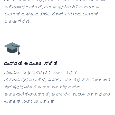
ಫಾಂಟ್‌ಗಳು, ಬಣ್ಣಗಳು, ಟೇಬಲ್‌ಗಳು ಮತ್ತು ಪುಟ ವಿನ್ಯಾಸ
ಹಾಗೆಯೇ ಉಳಿಯುತ್ತವೆ. ಪ್ರತಿ ಫೈಲ್‌ನಲ್ಲಿ ಅನುವಾದಿತ
ಆವೃತ್ತಿ ಮತ್ತು ಪರಿಶೀಲನೆಗಾಗಿ ದ್ವಿಭಾಷಾ ಆವೃತ್ತಿ
ಎರಡೂ ಸೇರಿವೆ.
ಮುನ್ನಡೆ ಅನುವಾದ ಸ್ಥಿತಿ
ವ್ಯಾಪಾರ ಹಾಗೂ ಶೈಕ್ಷಣಿಕ ದಾಖಲಗಳಿಗೆ
ವಿನ್ಯಾಸಗೊಳಿಸಲಾಗಿದೆ. ತಾಂತ್ರಿಕ ಪದಗಳನ್ನು ನಿಖರವಾಗಿ
ನೋಡಿಕೊಳ್ಳುತ್ತದೆ ಮತ್ತು ಸಂದರ್ಭವನ್ನು
ಅರ್ಥಮಾಡಿಕೊಳ್ಳುತ್ತದೆ, ಆದ್ದರಿಂದ ಮುಖ್ಯ ಭಾಗಗಳಲ್ಲಿ
ಶುದ್ಧತೆ ಖಾತ್ರಿಯಾಗುತ್ತದೆ.