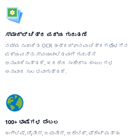
ಸ್ಮಾರ್ಟ್ ಚಿತ್ರ ಪಠ್ಯ ಗುರುತಣೆ
ನಮ್ಮ ಸುಧಾರಿತ OCR ತಂತ್ರಜ್ಞಾನವು ಚಿತ್ರಗಳೊಳಗಿನ
ಪಠ್ಯವನ್ನು ಸ್ವಯಂಚಾಲಿತವಾಗಿ ಗುರುತಿಸಿ
ಅನುವಾದಿಸುತ್ತದೆ, ಇದರಿಂದ ಸಂಕೀರ್ಣ ದಾಖಲಗಳ
ಅನುವಾದ ಸುಲಭವಾಗುತ್ತದೆ.
100+ ಭಾಷೆಗಳ ಬೆಂಬಲ
ಇಂಗ್ಲಿಷ್, ಚೈನೀಸ್, ಜಪಾನೀಸ್, ಅರೇಬಿಕ್, ಫ್ರೆಂಚ್ ಮತ್ತು