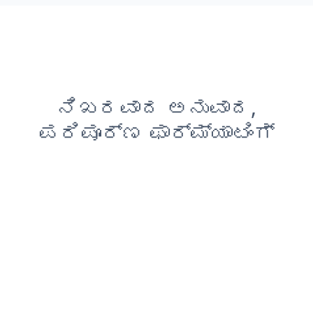
ನಿಖರವಾದ ಅನುವಾದ,
ಪರಿಪೂರ್ಣ ಫಾರ್ಮ್ಯಾಟಿಂಗ್