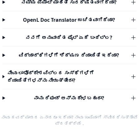
ನಮ್ಮ ಪೆಮೆಂಟ್ ಮಾಹಿತಿ ಸುರಕ್ಷಿತವಾಗಿದೆಯಾ?
OpenL Doc Translator ಉಚಿತವಾಗಿದೆಯಾ?
ನನಗೆ ಅನುವಾದಿತ ಫೈಲ್ ಏಕೆ ಬಂದಿಲ್ಲ?
ವಿದ್ಯಾರ್ಥಿಗಳಿಗೆ ಶಿಕ್ಷಣ ರಿಯಾಯಿತಿ ಇದೆಯಾ?
ನೀವು ಲಾಭೋದ್ದೇಶವಿಲ್ಲದ ಸಂಸ್ಥೆಗಳಿಗೆ
ರಿಯಾಯಿತಿಗಳನ್ನು ನೀಡುತ್ತೀರಾ?
ನಾನು ರಿಫಂಡ್ ಅನ್ನು ಕೇಳಬಹುದಾ?
ನಾವು ಕವರ್ ಮಾಡದ ಏನಾದರೂ ಇದೆಯಾ? ನಾವು ಖುಷಿಯಾಗಿ ಸ್ವೀಕರಿಸುತ್ತೇವೆ
ಪ್ರತಿಕ್ರಿಯೆ
.