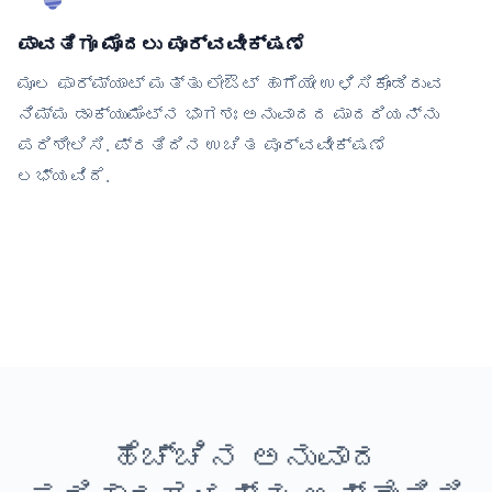
ಪಾವತಿಗೂ ಮೊದಲು ಪೂರ್ವವೀಕ್ಷಣೆ
ಮೂಲ ಫಾರ್ಮ್ಯಾಟ್ ಮತ್ತು ಲೇಔಟ್ ಹಾಗೆಯೇ ಉಳಿಸಿಕೊಂಡಿರುವ
ನಿಮ್ಮ ಡಾಕ್ಯುಮೆಂಟ್‌ನ ಭಾಗಶಃ ಅನುವಾದದ ಮಾದರಿಯನ್ನು
ಪರಿಶೀಲಿಸಿ. ಪ್ರತಿದಿನ ಉಚಿತ ಪೂರ್ವವೀಕ್ಷಣೆ
ಲಭ್ಯವಿದೆ.
ಹೆಚ್ಚಿನ ಅನುವಾದ