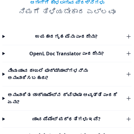
ಆಗಾಗ್ಗೆ ಕೇಳಲಾಗುವ ಪ್ರಶ್ನೆಗಳು
ನಿಮಗೆ ತಿಳಿಯಬೇಕಾದ ಎಲ್ಲವೂ
ಉಪಹಾರಗೃಹ ಮೆನು ಎಂದರೇನು?
OpenL Doc Translator ಎಂದರೇನು?
ನೀವು ಯಾವ ದಾಖಲೆ ಫಾರ್ಮ್ಯಾಟ್‌ಗಳನ್ನು
ಅನುವಾದಿಸಬಹುದು?
ಅನುವಾದಿತ ಡಾಕ್ಯುಮೆಂಟ್‌ನ ದ್ವಿಭಾಷಾ ಆವೃತ್ತಿ ಎಂದರೆ
ಏನು?
ಯಾವ ಪೆಮೆಂಟ್ ಪದ್ಧತಿಗಳು ಇವೆ?