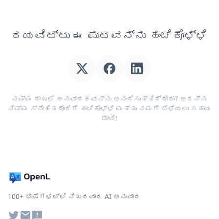
ದಯವಿಟ್ಟು ಈ ಪುಟವನ್ನು ಹಂಚಿಕೊಳ್ಳಿ
ನಮ್ಮ ದಾಖಲೆ ಅನುವಾದಕವನ್ನು ಆನಂದಿಸುತ್ತಿದ್ದೀರಾ? ಅದನ್ನು
ನಿಮ್ಮ ಸ್ನೇಹಿತರೊಂದಿಗೆ ಹಂಚಿಕೊಳ್ಳಿ ಮತ್ತು ನಮಗೆ ಬೆಳೆಯಲು ಸಹಾಯ
ಮಾಡಿ!
100+ ಭಾಷೆಗಳಲ್ಲಿ ನಿಖರವಾದ AI ಅನುವಾದ