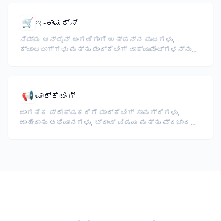
🛒
ಇ-ಕಾಮರ್ಸ್
ನಿಮ್ಮ ಆನ್‌ಲೈನ್ ಅಂಗಡಿಗಾಗಿ ಉತ್ಪನ್ನ ಪುಟಗಳು,
ಕ್ಯಾಟಲಾಗ್‌ಗಳು ಮತ್ತು ಮಾರ್ಕೆಟಿಂಗ್ ಡಾಕ್ಯುಮೆಂಟ್‌ಗಳನ್ನು
ಅನುವಾದಿಸಿ.
📢
ಮಾರ್ಕೆಟಿಂಗ್
ಜಾಗತಿಕ ಪ್ರೇಕ್ಷಕರಿಗೆ ಮಾರ್ಕೆಟಿಂಗ್ ಸಾಮಗ್ರಿಗಳು,
ಜಾಹೀರಾತು ಅಭಿಯಾನಗಳು, ಬ್ರಾಂಡ್ ವಿಷಯ ಮತ್ತು ಪ್ರಚಾರ
ದಾಖಲೆಗಳನ್ನು ಅನುವಾದಿಸಿ.