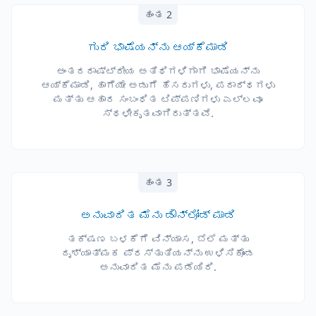
ಹಂತ 2
ಗುರಿ ಭಾಷೆಯನ್ನು ಆಯ್ಕೆಮಾಡಿ
ಅಂತರರಾಷ್ಟ್ರೀಯ ಅತಿಥಿಗಳಿಗಾಗಿ ಭಾಷೆಯನ್ನು
ಆಯ್ಕೆಮಾಡಿ, ಹಾಗೆಯೇ ಅಡುಗೆ ಹೆಸರುಗಳು, ಪದಾರ್ಥಗಳು
ಮತ್ತು ಆಹಾರ ಸಂಬಂಧಿತ ಟಿಪ್ಪಣಿಗಳು ಎಲ್ಲವೂ
ಸ್ಥಳೀಕೃತವಾಗಿರುತ್ತವೆ.
ಹಂತ 3
ಅನುವಾದಿತ ಮೆನು ಡೌನ್‌ಲೋಡ್ ಮಾಡಿ
ತಕ್ಷಣ ಬಳಕೆಗೆ ವಿನ್ಯಾಸ, ಬೆಲೆ ಮತ್ತು
ದೃಶ್ಯಾತ್ಮಕ ಪ್ರಸ್ತುತಿಯನ್ನು ಉಳಿಸಿಕೊಂಡ
ಅನುವಾದಿತ ಮೆನು ಪಡೆಯಿರಿ.