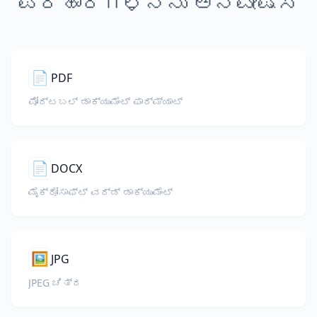
ಪರಿಹಾರಗಳನ್ನು ಅನ್ವೇಷಿಸಿ
📄
PDF
ಪೋರ್ಟಬಲ್ ಡಾಕ್ಯುಮೆಂಟ್ ಫಾರ್ಮ್ಯಾಟ್
📄
DOCX
ಮೈಕ್ರೋಸಾಫ್ಟ್ ವರ್ಡ್ ಡಾಕ್ಯುಮೆಂಟ್
🖼️
JPG
JPEG ಚಿತ್ರ