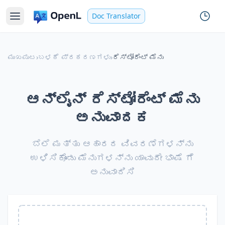
Doc Translator
ಮುಖಪುಟ
›
ಬಳಕೆ ಪ್ರಕರಣಗಳು
›
ರೆಸ್ಟೋರೆಂಟ್ ಮೆನು
ಆನ್‌ಲೈನ್ ರೆಸ್ಟೋರೆಂಟ್ ಮೆನು
ಅನುವಾದಕ
ಬೆಲೆ ಮತ್ತು ಆಹಾರದ ವಿವರಣೆಗಳನ್ನು
ಉಳಿಸಿಕೊಂಡು ಮೆನುಗಳನ್ನು ಯಾವುದೇ ಭಾಷೆ ಗೆ
ಅನುವಾದಿಸಿ