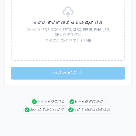
ಇಲ್ಲಿ ಕ್ಲಿಕ್ ಮಾಡಿ ಅಥವಾ ಫೈಲ್ ಬಿಡಿ
ಬೆಂಬಲಿತ:
PDF, DOCX, PPTX, XLSX, EPUB, PNG, JPG,
SRT,
ಮತ್ತಷ್ಟು
ಗರಿಷ್ಠ ಫೈಲ್ ಗಾತ್ರ 80 MB
ಅನುವಾದಿಸಿ
೧೦೦+ ಭಾಷೆಗಳು
೩೦+ ಫಾರ್ಮ್ಯಾಟ್
ಮೂಲ ವಿನ್ಯಾಸ ಉಳಿಸಿ
ಉಚಿತ ಪೂರ್ವವೀಕ್ಷಣೆ